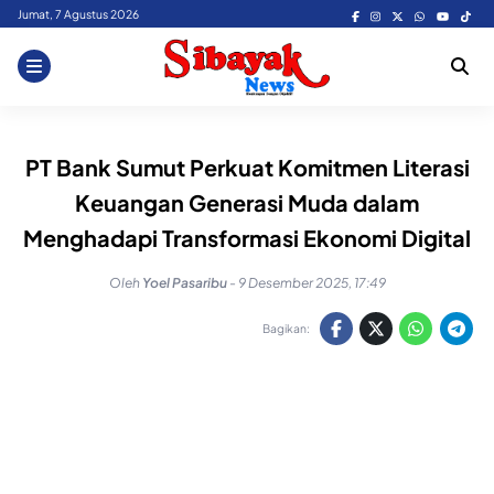
Skip
Jumat, 7 Agustus 2026
to
content
PT Bank Sumut Perkuat Komitmen Literasi
Keuangan Generasi Muda dalam
Menghadapi Transformasi Ekonomi Digital
Oleh
Yoel Pasaribu
-
9 Desember 2025, 17:49
Bagikan: