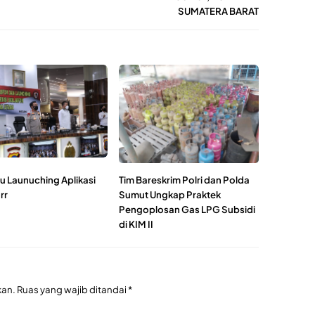
SUMATERA BARAT
u Launuching Aplikasi
Tim Bareskrim Polri dan Polda
rr
Sumut Ungkap Praktek
Pengoplosan Gas LPG Subsidi
di KIM II
kan.
Ruas yang wajib ditandai
*