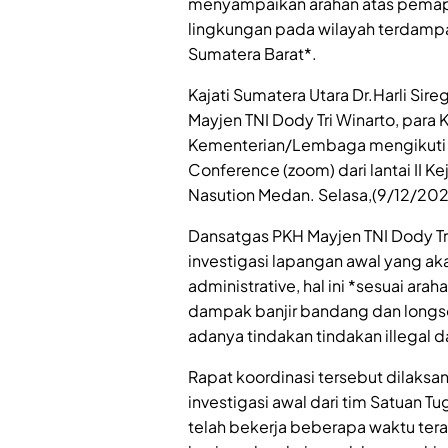
menyampaikan arahan atas pemapar
lingkungan pada wilayah terdampak
Sumatera Barat*.
Kajati Sumatera Utara Dr.Harli S
Mayjen TNI Dody Tri Winarto, para 
Kementerian/Lembaga mengikuti k
Conference (zoom) dari lantai II Ke
Nasution Medan. Selasa,(9/12/202
Dansatgas PKH Mayjen TNI Dody Tr
investigasi lapangan awal yang aka
administrative, hal ini *sesuai ar
dampak banjir bandang dan longso
adanya tindakan tindakan illegal d
Rapat koordinasi tersebut dilaksan
investigasi awal dari tim Satuan 
telah bekerja beberapa waktu tera