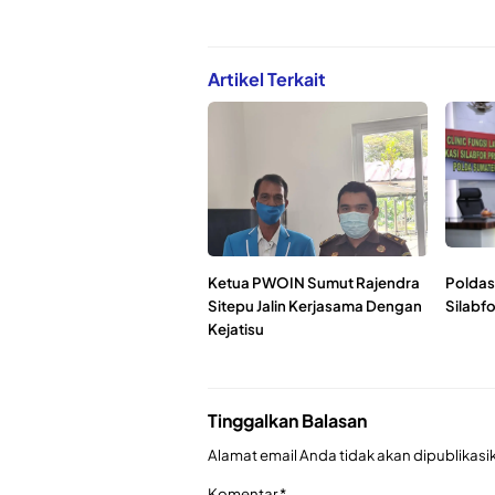
Artikel Terkait
Ketua PWOIN Sumut Rajendra
Poldas
Sitepu Jalin Kerjasama Dengan
Silabfo
Kejatisu
Tinggalkan Balasan
Alamat email Anda tidak akan dipublikasi
Komentar
*