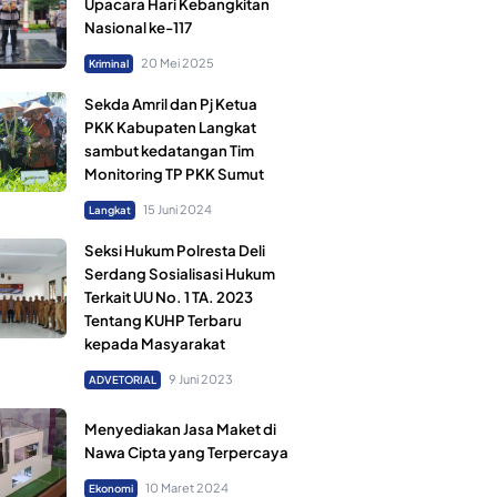
Upacara Hari Kebangkitan
Nasional ke-117
20 Mei 2025
Kriminal
Sekda Amril dan Pj Ketua
PKK Kabupaten Langkat
sambut kedatangan Tim
Monitoring TP PKK Sumut
15 Juni 2024
Langkat
Seksi Hukum Polresta Deli
Serdang Sosialisasi Hukum
Terkait UU No. 1 TA. 2023
Tentang KUHP Terbaru
kepada Masyarakat
9 Juni 2023
ADVETORIAL
Menyediakan Jasa Maket di
Nawa Cipta yang Terpercaya
10 Maret 2024
Ekonomi