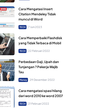
Cara Mengatasi Insert
Citation Mendeley Tidak
muncul di Word
7 Juni 2023
TECH
Cara Memperbaiki Flashdisk
yang Tidak Terbaca di Mobil
22 Februari 2022
TECH
Perbedaan Gaji, Upah dan
Tunjangan ? Pekerja Wajib
Tau
29 Desember 2022
Money
Cara mengatasi spasi hilang
dari word 2010 ke word 2007
21 Februari 2022
TECH