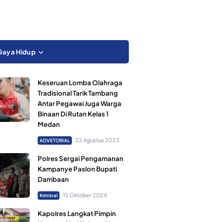
Gaya Hidup
Keseruan Lomba Olahraga
Tradisional Tarik Tambang
Antar Pegawai Juga Warga
Binaan Di Rutan Kelas 1
Medan
22 Agustus 2023
ADVETORIAL
Polres Sergai Pengamanan
Kampanye Paslon Bupati
Dambaan
15 Oktober 2024
Kriminal
Kapolres Langkat Pimpin