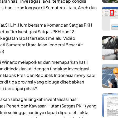
an hasil investigasi awal terhadap kondisi
 banjir dan longsor di Sumatera Utara, Aceh dan
iregar,SH.,M.Hum bersama Komandan Satgas PKH
Ketua Tim Ivestigasi Satgas PKH dan 12
egiatan rapat tersebut melalui Video
jati Sumatera Utara Jalan Jenderal Besar AH
5)
i Winarto melaporkan dan memaparkan hasil
n ditindaklanjuti dengan tindakan investigasi
ahan Bapak Presiden Republik Indonesia menyikapi
r di tiga provinsi yang diduga disebabkan
ari berbagai pihak*.
akan sebagai langkah inventarisasi hasil
Tugas Penertiban Kawasan Hutan (Satgas PKH) yang
khir sehingga nantinya dapat diperoleh fakta