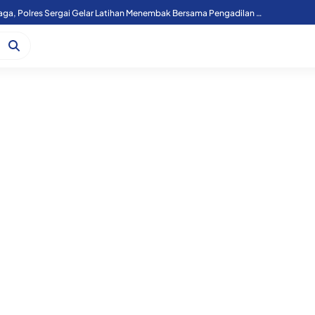
Atasi Laka Kereta Api, Lintasan Sebidang KM 36+000 Perbaungan Akan Ditutup Permanen