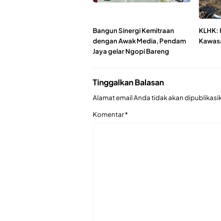
Bangun Sinergi Kemitraan
KLHK: 
dengan Awak Media, Pendam
Kawas
Jaya gelar Ngopi Bareng
Tinggalkan Balasan
Alamat email Anda tidak akan dipublikasi
Komentar
*