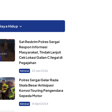
Gaya Hidup
Sat Reskrim Polres Sergai
Respon Informasi
Masyarakat, Tindak Lanjuti
Cek Lokasi Galian C Ilegal di
Pegajahan
25 Juni 2026
Kriminal
Polres Sergai Gelar Razia
Skala Besar Antisipasi
Konvoi Touring Pengendara
Sepeda Motor
14 April 2024
Kriminal