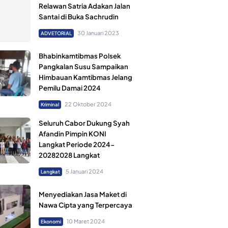
Relawan Satria Adakan Jalan
Santai di Buka Sachrudin
30 Januari 2023
ADVETORIAL
Bhabinkamtibmas Polsek
Pangkalan Susu Sampaikan
Himbauan Kamtibmas Jelang
Pemilu Damai 2024
22 Oktober 2024
Kriminal
Seluruh Cabor Dukung Syah
Afandin Pimpin KONI
Langkat Periode 2024-
20282028 Langkat
5 Januari 2024
Langkat
Menyediakan Jasa Maket di
Nawa Cipta yang Terpercaya
10 Maret 2024
Ekonomi