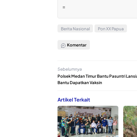
=
Berita Nasional
Pon XX Papua
Komentar
Sebelumnya
Polsek Medan Timur Bantu Pasuntri Lansi
Bantu Dapatkan Vaksin
Artikel Terkait