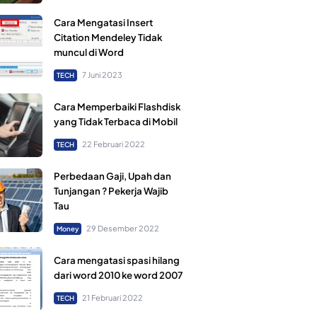
Cara Mengatasi Insert
Citation Mendeley Tidak
muncul di Word
7 Juni 2023
TECH
Cara Memperbaiki Flashdisk
yang Tidak Terbaca di Mobil
22 Februari 2022
TECH
Perbedaan Gaji, Upah dan
Tunjangan ? Pekerja Wajib
Tau
29 Desember 2022
Money
Cara mengatasi spasi hilang
dari word 2010 ke word 2007
21 Februari 2022
TECH