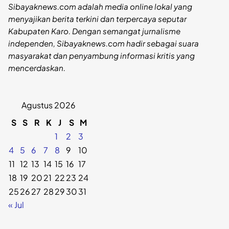
Sibayaknews.com adalah media online lokal yang
menyajikan berita terkini dan terpercaya seputar
Kabupaten Karo. Dengan semangat jurnalisme
independen, Sibayaknews.com hadir sebagai suara
masyarakat dan penyambung informasi kritis yang
mencerdaskan.
Agustus 2026
S
S
R
K
J
S
M
1
2
3
4
5
6
7
8
9
10
11
12
13
14
15
16
17
18
19
20
21
22
23
24
25
26
27
28
29
30
31
« Jul