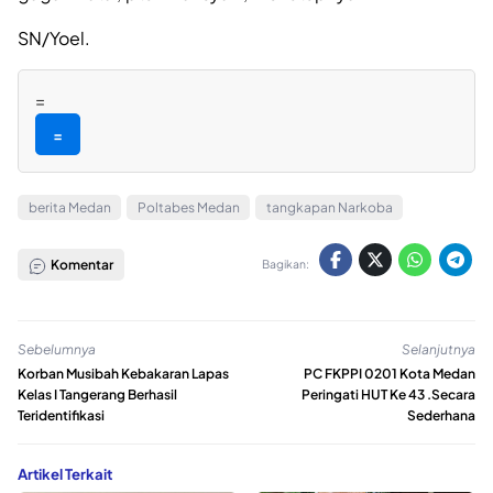
SN/Yoel.
=
=
berita Medan
Poltabes Medan
tangkapan Narkoba
Komentar
Bagikan:
Sebelumnya
Selanjutnya
Korban Musibah Kebakaran Lapas
PC FKPPI 0201 Kota Medan
Kelas I Tangerang Berhasil
Peringati HUT Ke 43 .Secara
Teridentifikasi
Sederhana
Artikel Terkait