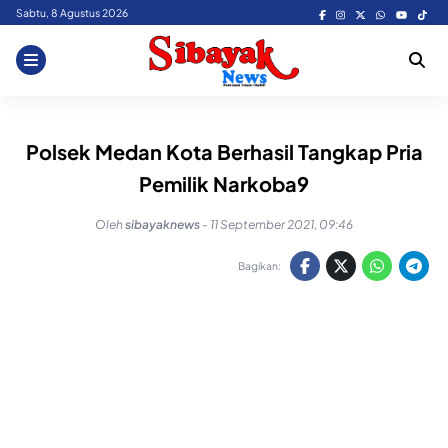
Skip
Sabtu, 8 Agustus 2026
to
content
Polsek Medan Kota Berhasil Tangkap Pria
Pemilik Narkoba9
Oleh
sibayaknews
-
11 September 2021, 09:46
Bagikan: