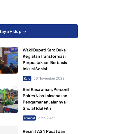
Gaya Hidup
Wakil Bupati Karo Buka
Kegiatan Transformasi
Perpustakaan Berbasis
Inklusi Sosial
30 November 2022
Karo
Beri Rasa aman, Personil
Polres Nias Laksanakan
Pengamanan Jalannya
Sholat Idul Fitri
2 Mei 2022
Kriminal
Resmi ! ASN Pusat dan