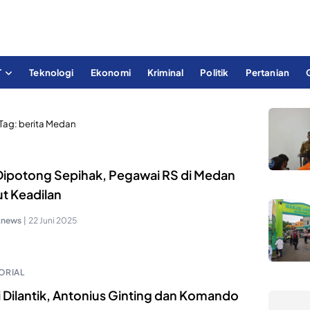
T
Teknologi
Ekonomi
Kriminal
Politik
Pertanian
Tag:
berita Medan
 Dipotong Sepihak, Pegawai RS di Medan
ut Keadilan
knews
|
22 Juni 2025
ORIAL
i Dilantik, Antonius Ginting dan Komando