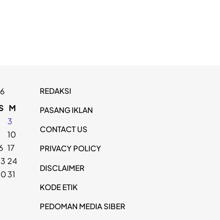
REDAKSI
26
S
M
PASANG IKLAN
2
3
CONTACT US
9
10
6
17
PRIVACY POLICY
23
24
DISCLAIMER
30
31
KODE ETIK
PEDOMAN MEDIA SIBER