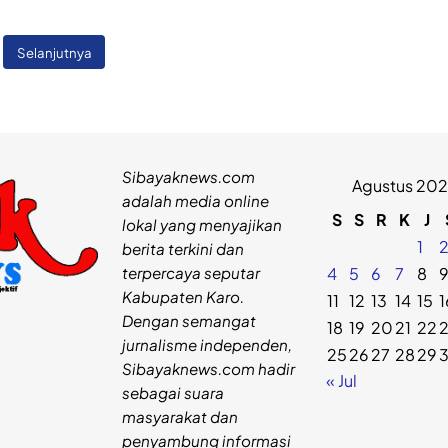
Selanjutnya
Sibayaknews.com
Agustus 20
adalah media online
S
S
R
K
J
lokal yang menyajikan
1
berita terkini dan
terpercaya seputar
4
5
6
7
8
Kabupaten Karo.
11
12
13
14
15
1
Dengan semangat
18
19
20
21
22
jurnalisme independen,
25
26
27
28
29
Sibayaknews.com hadir
« Jul
sebagai suara
masyarakat dan
penyambung informasi