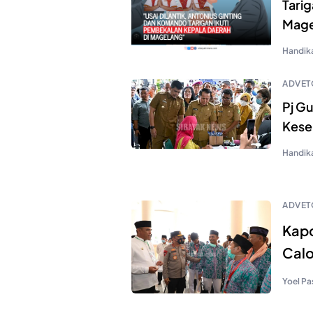
Tarig
Mage
Handik
ADVET
Pj G
Kese
Handik
ADVET
Kapo
Calo
Yoel Pa