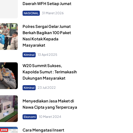
Daerah WFH Setiap Jumat
31 Maret 2026
NASIONAL
Polres Sergai Gelar Jumat
Berkah Bagikan 100 Paket
Nasi Kotak Kepada
Masyarakat
13 April 2025
Kriminal
W20 Summit Sukses,
Kapolda Sumut : Terimakasih
Dukungan Masyarakat
23 Juli 2022
Kriminal
Menyediakan Jasa Maket di
Nawa Cipta yang Terpercaya
10 Maret 2024
Ekonomi
Cara Mengatasi Insert