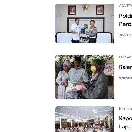
ADVET
Pold
Perd
Yoel Pa
Medan
Raje
sibaya
Krimina
Kapo
Lapa