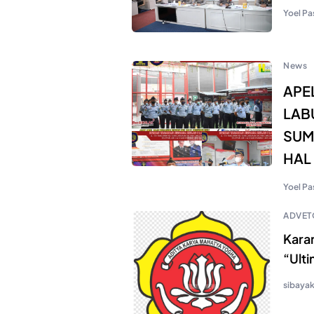
Yoel Pa
News
APE
LAB
SUM
HAL
Yoel Pa
ADVET
Kara
“Ult
sibaya