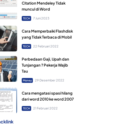
Citation Mendeley Tidak
muncul di Word
7 Juni 2023
TECH
Cara Memperbaiki Flashdisk
yang Tidak Terbaca di Mobil
22 Februari 2022
TECH
Perbedaan Gaji, Upah dan
Tunjangan ? Pekerja Wajib
Tau
29 Desember 2022
Money
Cara mengatasi spasi hilang
dari word 2010 ke word 2007
21 Februari 2022
TECH
cklink