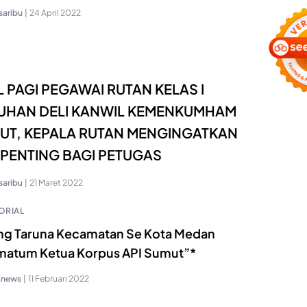
saribu
|
24 April 2022
L PAGI PEGAWAI RUTAN KELAS I
UHAN DELI KANWIL KEMENKUMHAM
UT, KEPALA RUTAN MENGINGATKAN
 PENTING BAGI PETUGAS
saribu
|
21 Maret 2022
ORIAL
ng Taruna Kecamatan Se Kota Medan
imatum Ketua Korpus API Sumut”*
knews
|
11 Februari 2022