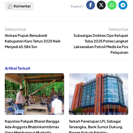
Komentar
Bagikan:
Sebelumnya
Selanjutnya
Alokasi Pupuk Bersubsidi
Subsatgas Dokkes Ops Ketupat
Kabupaten Karo Tahun 2025 Naik
Toba 2025 Polres Langkat
Menjadi 65.586 Ton
Laksanakan Patroli Medis ke Pos
Pelayanan
Artikel Terkait
Kapolres Pakpak Bharat Bangga
Terkait Penetapan LPL Sebagai
Ada Anggota Bhabinkamtibmas
Tersangka, Bank Sumut Dukung
Yang Membangun Musholla
Proses Hukum Kejatisu