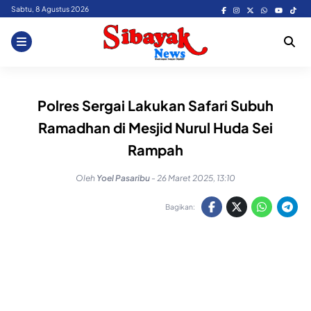
Skip
Sabtu, 8 Agustus 2026
to
content
Polres Sergai Lakukan Safari Subuh
Ramadhan di Mesjid Nurul Huda Sei
Rampah
Oleh
Yoel Pasaribu
-
26 Maret 2025, 13:10
Bagikan: