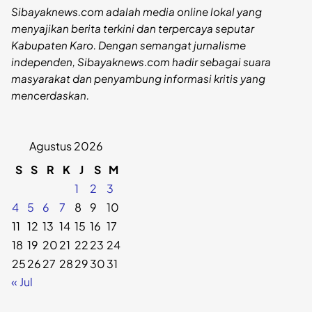
Sibayaknews.com adalah media online lokal yang
menyajikan berita terkini dan terpercaya seputar
Kabupaten Karo. Dengan semangat jurnalisme
independen, Sibayaknews.com hadir sebagai suara
masyarakat dan penyambung informasi kritis yang
mencerdaskan.
Agustus 2026
S
S
R
K
J
S
M
1
2
3
4
5
6
7
8
9
10
11
12
13
14
15
16
17
18
19
20
21
22
23
24
25
26
27
28
29
30
31
« Jul