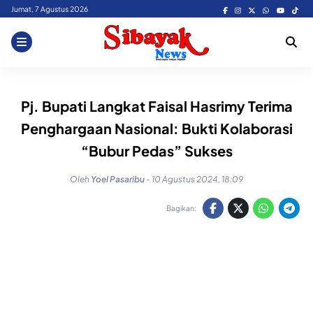
Skip
Jumat, 7 Agustus 2026
to
content
Pj. Bupati Langkat Faisal Hasrimy Terima
Penghargaan Nasional: Bukti Kolaborasi
“Bubur Pedas” Sukses
Oleh
Yoel Pasaribu
-
10 Agustus 2024, 18:09
Bagikan: