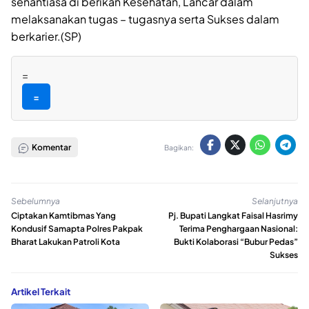
senantiasa di berikan Kesehatan, Lancar dalam
melaksanakan tugas – tugasnya serta Sukses dalam
berkarier.(SP)
=
=
Komentar
Bagikan:
Sebelumnya
Selanjutnya
Ciptakan Kamtibmas Yang
Pj. Bupati Langkat Faisal Hasrimy
Kondusif Samapta Polres Pakpak
Terima Penghargaan Nasional:
Bharat Lakukan Patroli Kota
Bukti Kolaborasi “Bubur Pedas”
Sukses
Artikel Terkait