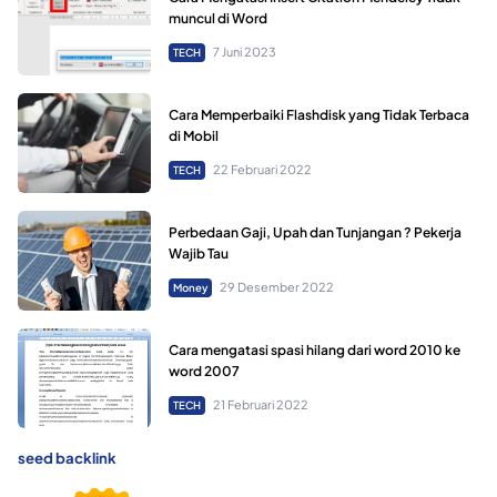
muncul di Word
7 Juni 2023
TECH
Cara Memperbaiki Flashdisk yang Tidak Terbaca
di Mobil
22 Februari 2022
TECH
Perbedaan Gaji, Upah dan Tunjangan ? Pekerja
Wajib Tau
29 Desember 2022
Money
Cara mengatasi spasi hilang dari word 2010 ke
word 2007
21 Februari 2022
TECH
seed backlink