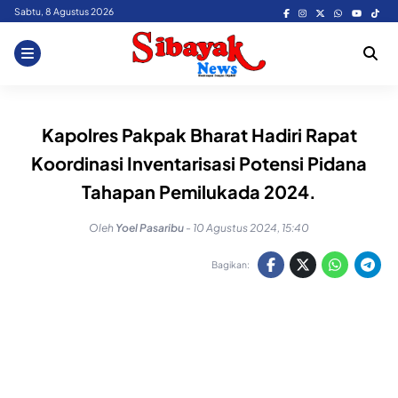
Skip
Sabtu, 8 Agustus 2026
to
content
Kapolres Pakpak Bharat Hadiri Rapat
Koordinasi Inventarisasi Potensi Pidana
Tahapan Pemilukada 2024.
Oleh
Yoel Pasaribu
-
10 Agustus 2024, 15:40
Bagikan: