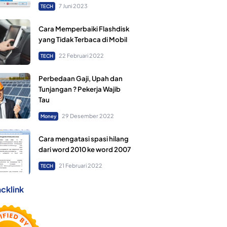
7 Juni 2023
TECH
Cara Memperbaiki Flashdisk
yang Tidak Terbaca di Mobil
22 Februari 2022
TECH
Perbedaan Gaji, Upah dan
Tunjangan ? Pekerja Wajib
Tau
29 Desember 2022
Money
Cara mengatasi spasi hilang
dari word 2010 ke word 2007
21 Februari 2022
TECH
cklink