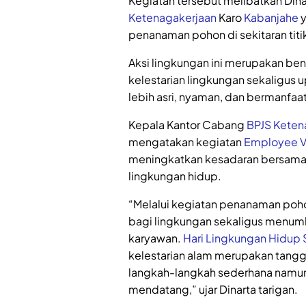
Kegiatan tersebut melibatkan Din
Ketenagakerjaan
Karo
Kabanjahe
y
penanaman pohon di sekitaran titi
Aksi lingkungan ini merupakan be
kelestarian lingkungan sekaligus 
lebih asri, nyaman, dan bermanfaa
Kepala Kantor Cabang
BPJS Keten
mengatakan kegiatan
Employee V
meningkatkan kesadaran bersama 
lingkungan hidup.
“Melalui kegiatan penanaman pohon
bagi lingkungan sekaligus menum
karyawan.
Hari Lingkungan Hidup 
kelestarian alam merupakan tangg
langkah-langkah sederhana namun
mendatang,” ujar Dinarta tarigan.