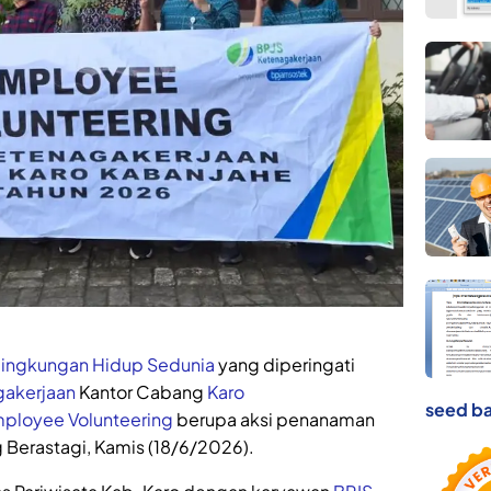
Lingkungan Hidup Sedunia
yang diperingati
gakerjaan
Kantor Cabang
Karo
seed ba
ployee Volunteering
berupa aksi penanaman
g Berastagi, Kamis (18/6/2026).