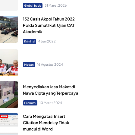
31 Maret 2026
Global Trade
132 Casis Akpol Tahun 2022
Polda Sumut Ikuti Ujian CAT
Akademik
4 Juni 2022
Kriminal
16 Agustus 2024
Medan
Menyediakan Jasa Maket di
Nawa Cipta yang Terpercaya
10 Maret 2024
Ekonomi
Cara Mengatasi Insert
Citation Mendeley Tidak
muncul di Word