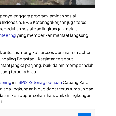
 penyelenggara program jaminan sosial
 Indonesia, BPJS Ketenagakerjaan juga terus
kepedulian sosial dan lingkungan melalui
nteering
yang memberikan manfaat langsung
ak antusias mengikuti proses penanaman pohon
Gundaling Berastagi. Kegiatan tersebut
nfaat jangka panjang, baik dalam memperindah
ang terbuka hijau.
eering
ini,
BPJS Ketenagakerjaan
Cabang Karo
jaga lingkungan hidup dapat terus tumbuh dan
lam kehidupan sehari-hari, baik di lingkungan
t.