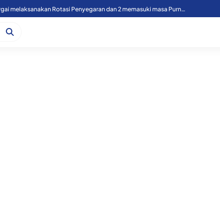
49 Personil Polres Sergai melaksanakan Rotasi Penyegaran dan 2 memasuki masa Purnawirawan