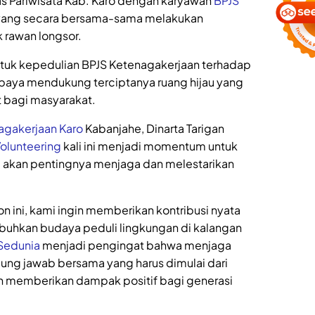
as Pariwisata Kab. Karo dengan karyawan
BPJS
ang secara bersama-sama melakukan
k rawan longsor.
ntuk kepedulian BPJS Ketenagakerjaan terhadap
upaya mendukung terciptanya ruang hijau yang
t bagi masyarakat.
agakerjaan
Karo
Kabanjahe, Dinarta Tarigan
olunteering
kali ini menjadi momentum untuk
akan pentingnya menjaga dan melestarikan
 ini, kami ingin memberikan kontribusi nyata
buhkan budaya peduli lingkungan di kalangan
Sedunia
menjadi pengingat bahwa menjaga
ung jawab bersama yang harus dimulai dari
 memberikan dampak positif bagi generasi