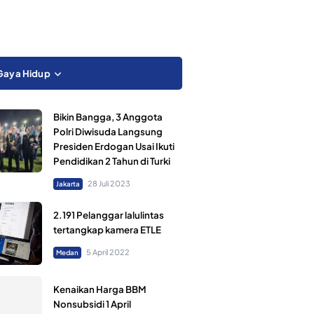
Gaya Hidup
Bikin Bangga, 3 Anggota
Polri Diwisuda Langsung
Presiden Erdogan Usai Ikuti
Pendidikan 2 Tahun di Turki
28 Juli 2023
Jakarta
2.191 Pelanggar lalulintas
tertangkap kamera ETLE
5 April 2022
Medan
Kenaikan Harga BBM
Nonsubsidi 1 April