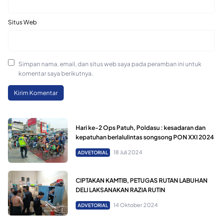
Situs Web
Simpan nama, email, dan situs web saya pada peramban ini untuk
komentar saya berikutnya.
Hari ke-2 Ops Patuh, Poldasu : kesadaran dan
kepatuhan berlalulintas songsong PON XXI 2024
18 Juli 2024
ADVETORIAL
CIPTAKAN KAMTIB, PETUGAS RUTAN LABUHAN
DELI LAKSANAKAN RAZIA RUTIN
14 Oktober 2024
ADVETORIAL