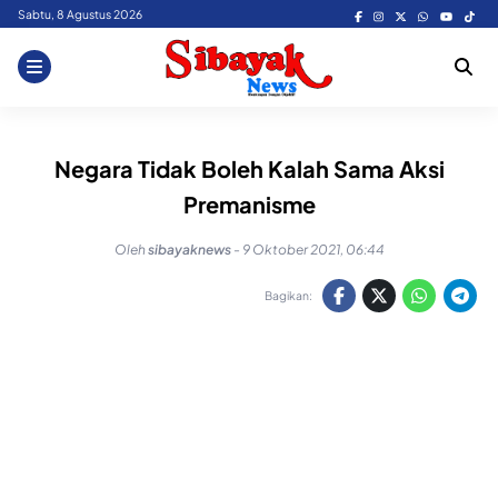
Skip
Sabtu, 8 Agustus 2026
to
content
Negara Tidak Boleh Kalah Sama Aksi
Premanisme
Oleh
sibayaknews
-
9 Oktober 2021, 06:44
Bagikan: