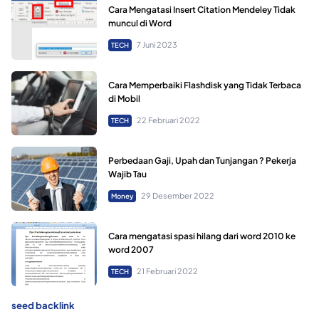
Cara Mengatasi Insert Citation Mendeley Tidak
muncul di Word
7 Juni 2023
TECH
Cara Memperbaiki Flashdisk yang Tidak Terbaca
di Mobil
22 Februari 2022
TECH
Perbedaan Gaji, Upah dan Tunjangan ? Pekerja
Wajib Tau
29 Desember 2022
Money
Cara mengatasi spasi hilang dari word 2010 ke
word 2007
21 Februari 2022
TECH
seed backlink