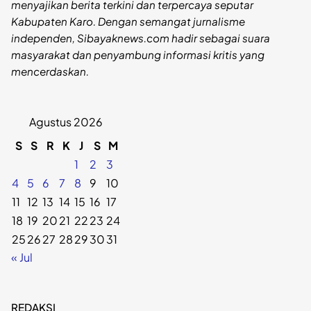
menyajikan berita terkini dan terpercaya seputar
Kabupaten Karo. Dengan semangat jurnalisme
independen, Sibayaknews.com hadir sebagai suara
masyarakat dan penyambung informasi kritis yang
mencerdaskan.
Agustus 2026
S
S
R
K
J
S
M
1
2
3
4
5
6
7
8
9
10
11
12
13
14
15
16
17
18
19
20
21
22
23
24
25
26
27
28
29
30
31
« Jul
REDAKSI