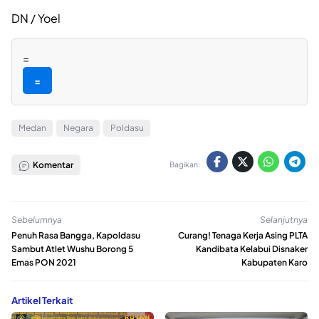
DN / Yoel
=
=
Medan
Negara
Poldasu
Komentar
Bagikan:
Sebelumnya
Selanjutnya
Penuh Rasa Bangga, Kapoldasu
Curang! Tenaga Kerja Asing PLTA
Sambut Atlet Wushu Borong 5
Kandibata Kelabui Disnaker
Emas PON 2021
Kabupaten Karo
Artikel Terkait