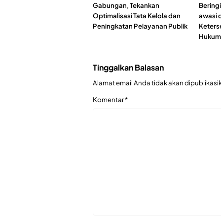
Gabungan, Tekankan
Beringi
Optimalisasi Tata Kelola dan
awasi 
Peningkatan Pelayanan Publik
Keters
Hukum
Tinggalkan Balasan
Alamat email Anda tidak akan dipublikasi
Komentar
*