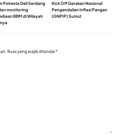
n Polresta Deli Serdang
Kick Off Gerakan Nasional
dan monitoring
Pengendalian Inflasi Pangan
ediaan BBM di Wilayah
(GNPIP) Sumut
nya
kan.
Ruas yang wajib ditandai
*