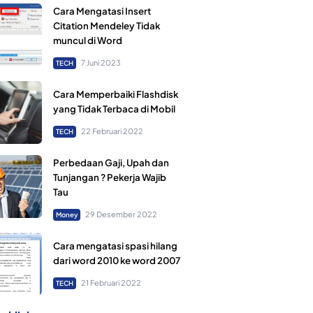
Cara Mengatasi Insert
Citation Mendeley Tidak
muncul di Word
7 Juni 2023
TECH
Cara Memperbaiki Flashdisk
yang Tidak Terbaca di Mobil
22 Februari 2022
TECH
Perbedaan Gaji, Upah dan
Tunjangan ? Pekerja Wajib
Tau
29 Desember 2022
Money
Cara mengatasi spasi hilang
dari word 2010 ke word 2007
21 Februari 2022
TECH