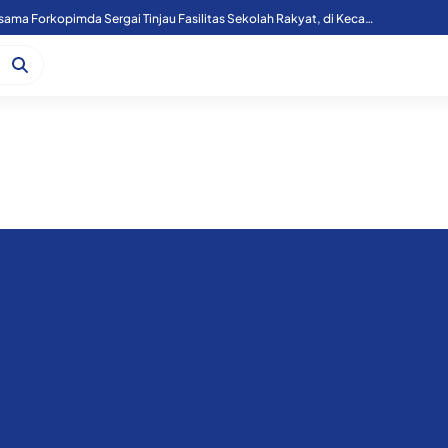
Kapoolres Sergai Bersama Forkopimda Sergai Tinjau Fasilitas Sekolah Rakyat, di Kecamatan Firdaus.