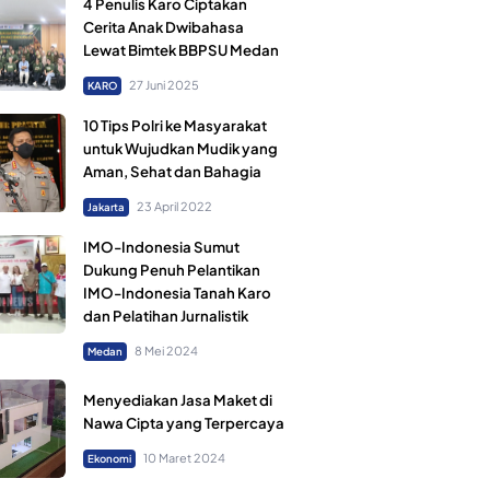
4 Penulis Karo Ciptakan
Cerita Anak Dwibahasa
Lewat Bimtek BBPSU Medan
27 Juni 2025
KARO
10 Tips Polri ke Masyarakat
untuk Wujudkan Mudik yang
Aman, Sehat dan Bahagia
23 April 2022
Jakarta
IMO-Indonesia Sumut
Dukung Penuh Pelantikan
IMO-Indonesia Tanah Karo
dan Pelatihan Jurnalistik
8 Mei 2024
Medan
Menyediakan Jasa Maket di
Nawa Cipta yang Terpercaya
10 Maret 2024
Ekonomi