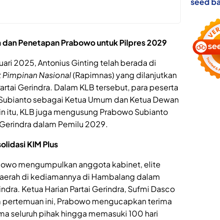
seed ba
ra dan Penetapan Prabowo untuk Pilpres 2029
ari 2025, Antonius Ginting telah berada di
 Pimpinan Nasional
(Rapimnas) yang dilanjutkan
artai Gerindra. Dalam KLB tersebut, para peserta
Subianto sebagai Ketua Umum dan Ketua Dewan
ain itu, KLB juga mengusung Prabowo Subianto
i Gerindra dalam Pemilu 2029.
lidasi KIM Plus
bowo mengumpulkan anggota kabinet, elite
a daerah di kediamannya di Hambalang dalam
ndra. Ketua Harian Partai Gerindra, Sufmi Dasco
pertemuan ini, Prabowo mengucapkan terima
ama seluruh pihak hingga memasuki 100 hari