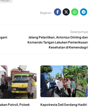
Medan
Bagikan:
Selanjutnya
ngani
Jelang Pelantikan, Antonius Ginting dan
Komando Tarigan Lakukan Pemeriksaan
Kesehatan di Kemendagri
akan Patroli, Polsek
Kapolresta Deli Serdang Hadiri