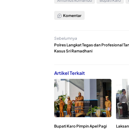
Antonius komando
Bupati Karo
Komentar
Sebelumnya
Polres Langkat Tegas dan Profesional Ta
Kasus Sri Ramadhani
Artikel Terkait
Bupati Karo Pimpin Apel Pagi
Laksan