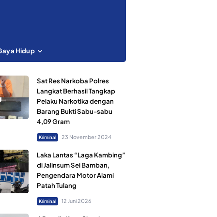
Gaya Hidup
Sat Res Narkoba Polres
Langkat Berhasil Tangkap
Pelaku Narkotika dengan
Barang Bukti Sabu-sabu
4,09 Gram
23 November 2024
Kriminal
Laka Lantas “Laga Kambing”
di Jalinsum Sei Bamban,
Pengendara Motor Alami
Patah Tulang
12 Juni 2026
Kriminal