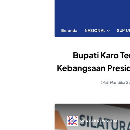
Beranda
NASIONAL
SUMU
Bupati Karo Ter
Kebangsaan Presi
Oleh
Handika S