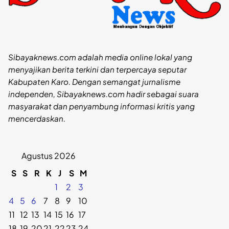
Sibayaknews.com adalah media online lokal yang
menyajikan berita terkini dan terpercaya seputar
Kabupaten Karo. Dengan semangat jurnalisme
independen, Sibayaknews.com hadir sebagai suara
masyarakat dan penyambung informasi kritis yang
mencerdaskan.
Agustus 2026
S
S
R
K
J
S
M
1
2
3
4
5
6
7
8
9
10
11
12
13
14
15
16
17
18
19
20
21
22
23
24