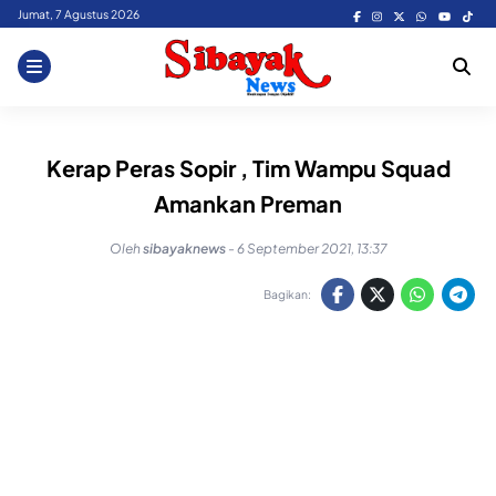
Skip
Jumat, 7 Agustus 2026
to
content
Kerap Peras Sopir , Tim Wampu Squad
Amankan Preman
Oleh
sibayaknews
-
6 September 2021, 13:37
Bagikan: