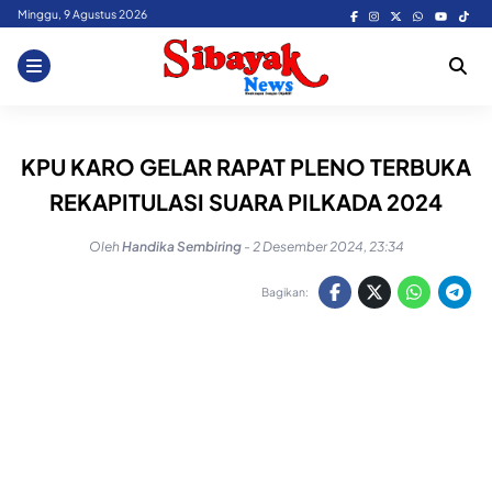
Skip
Minggu, 9 Agustus 2026
to
content
KPU KARO GELAR RAPAT PLENO TERBUKA
REKAPITULASI SUARA PILKADA 2024
Oleh
Handika Sembiring
-
2 Desember 2024, 23:34
Bagikan: