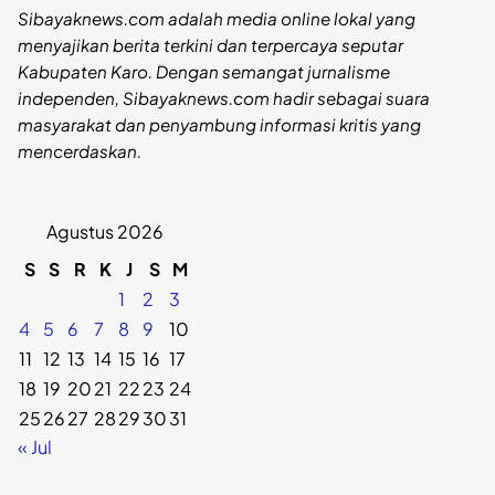
Sibayaknews.com adalah media online lokal yang
menyajikan berita terkini dan terpercaya seputar
Kabupaten Karo. Dengan semangat jurnalisme
independen, Sibayaknews.com hadir sebagai suara
masyarakat dan penyambung informasi kritis yang
mencerdaskan.
Agustus 2026
S
S
R
K
J
S
M
1
2
3
4
5
6
7
8
9
10
11
12
13
14
15
16
17
18
19
20
21
22
23
24
25
26
27
28
29
30
31
« Jul