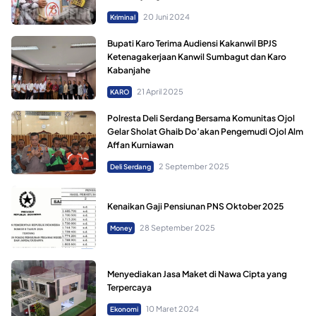
20 Juni 2024
Kriminal
Bupati Karo Terima Audiensi Kakanwil BPJS
Ketenagakerjaan Kanwil Sumbagut dan Karo
Kabanjahe
21 April 2025
KARO
Polresta Deli Serdang Bersama Komunitas Ojol
Gelar Sholat Ghaib Do’akan Pengemudi Ojol Alm
Affan Kurniawan
2 September 2025
Deli Serdang
Kenaikan Gaji Pensiunan PNS Oktober 2025
28 September 2025
Money
Menyediakan Jasa Maket di Nawa Cipta yang
Terpercaya
10 Maret 2024
Ekonomi