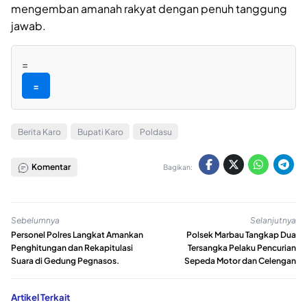
mengemban amanah rakyat dengan penuh tanggung
jawab.
=
=
Berita Karo
Bupati Karo
Poldasu
Komentar
Bagikan:
Sebelumnya
Selanjutnya
Personel Polres Langkat Amankan
Polsek Marbau Tangkap Dua
Penghitungan dan Rekapitulasi
Tersangka Pelaku Pencurian
Suara di Gedung Pegnasos.
Sepeda Motor dan Celengan
Artikel Terkait