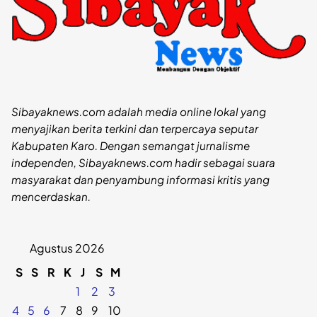
Sibayaknews.com adalah media online lokal yang
menyajikan berita terkini dan terpercaya seputar
Kabupaten Karo. Dengan semangat jurnalisme
independen, Sibayaknews.com hadir sebagai suara
masyarakat dan penyambung informasi kritis yang
mencerdaskan.
Agustus 2026
S
S
R
K
J
S
M
1
2
3
4
5
6
7
8
9
10