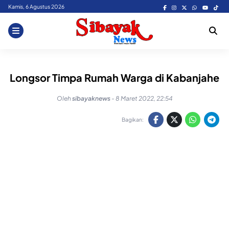
Skip
Kamis, 6 Agustus 2026
to
content
Longsor Timpa Rumah Warga di Kabanjahe
Oleh
sibayaknews
-
8 Maret 2022, 22:54
Bagikan: