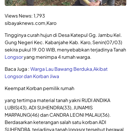
Views News:
1,793
sibayaknews.com,Karo
Tingginya curah hujun di Desa Katepul Gg. Jambu Kel.
Gung Negeri Kec. Kabanjahe Kab. Karo, Senin(07/03)
sekira pukul 19.00 WIB, menyebabkan terjadinya Tanah
Longsor
yang menimpa 4 rumah warga.
Baca Juga :
Warga Lau Bawang Berduka,Akibat
Longsor dan Korban Jiwa
Keempat Korban pemilik rumah
yang tertimpa material tanah yakni RUDI ANDIKA
LUBIS(43), ADI SUHENDRA(33), JUNAMIS
MARPAUNG(46) dan CANDRA LEONI MALAU(36).
Berdasarkan keterangan salah satu korban ADI
SUHENDRA, terjadinya tanah longsor tersebut berawal