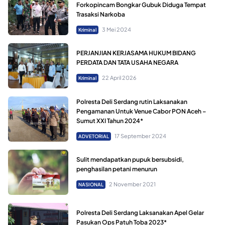
Forkopincam Bongkar Gubuk Diduga Tempat
Trasaksi Narkoba
3 Mei 2024
Kriminal
PERJANJIAN KERJASAMA HUKUM BIDANG
PERDATA DAN TATA USAHA NEGARA
22 April 2026
Kriminal
Polresta Deli Serdang rutin Laksanakan
Pengamanan Untuk Venue Cabor PON Aceh –
Sumut XXI Tahun 2024*
17 September 2024
ADVETORIAL
Sulit mendapatkan pupuk bersubsidi,
penghasilan petani menurun
2 November 2021
NASIONAL
Polresta Deli Serdang Laksanakan Apel Gelar
Pasukan Ops Patuh Toba 2023*