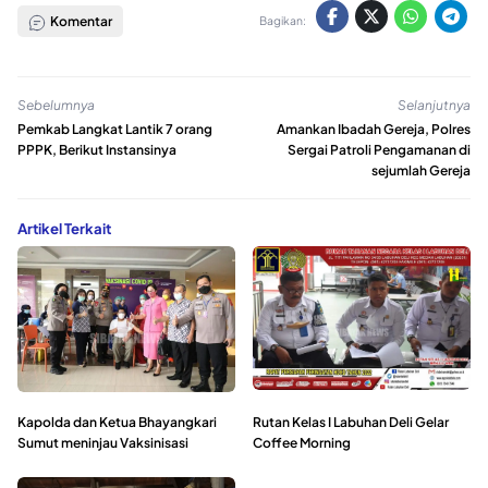
Komentar
Bagikan:
Sebelumnya
Selanjutnya
Pemkab Langkat Lantik 7 orang
Amankan Ibadah Gereja, Polres
PPPK, Berikut Instansinya
Sergai Patroli Pengamanan di
sejumlah Gereja
Artikel Terkait
Kapolda dan Ketua Bhayangkari
Rutan Kelas I Labuhan Deli Gelar
Sumut meninjau Vaksinisasi
Coffee Morning