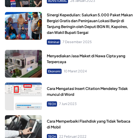
26 Januari 2023
ADVETORIAL
Sinergi Kepedulian: Salurkan 5.000 Paket Makan
Bergizi Gratis dan Peninjauan Lokasi Banjir di
Tanjung Beringin oleh Deputi BGN RI, Kapolres,
dan Wakil Bupati Sergai
7 Desember 2025
Kriminal
Menyediakan Jasa Maket di Nawa Cipta yang
Terpercaya
10 Maret 2024
Ekonomi
Cara Mengatasi Insert Citation Mendeley Tidak
muncul di Word
7 Juni 2023
TECH
Cara Memperbaiki Flashdisk yang Tidak Terbaca
di Mobil
22 Februari 2022
TECH