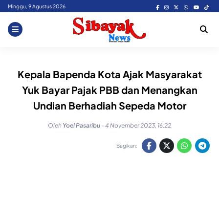
Skip
Minggu, 9 Agustus 2026
to
content
Kepala Bapenda Kota Ajak Masyarakat
Yuk Bayar Pajak PBB dan Menangkan
Undian Berhadiah Sepeda Motor
Oleh
Yoel Pasaribu
-
4 November 2023, 16:22
Bagikan: