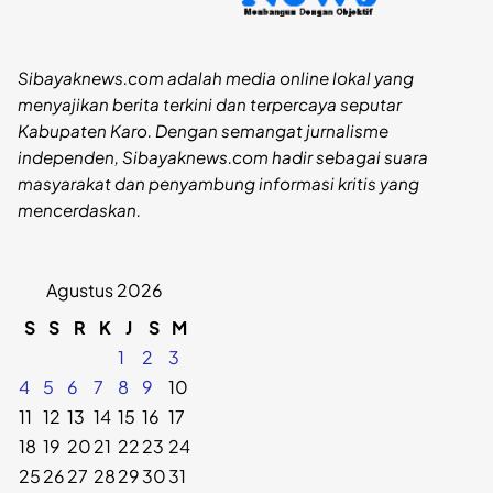
Sibayaknews.com adalah media online lokal yang
menyajikan berita terkini dan terpercaya seputar
Kabupaten Karo. Dengan semangat jurnalisme
independen, Sibayaknews.com hadir sebagai suara
masyarakat dan penyambung informasi kritis yang
mencerdaskan.
Agustus 2026
S
S
R
K
J
S
M
1
2
3
4
5
6
7
8
9
10
11
12
13
14
15
16
17
18
19
20
21
22
23
24
25
26
27
28
29
30
31