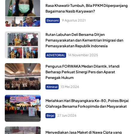
Rasa Khawatir Tumbuh, Bila PPKM Diiperpanjang
Bagaimana Nasib Karyawan?
9 Agustus 2021
Ekonomi
Rutan Labuhan Deli Bersama Ditjen
Pemasyarakatan dan Kementrian Imigrasi dan
Pemasyarakatan Republik Indonesia
14 November 2025
ADVETORIAL
Pengurus FORWAKA Medan Dilantik, Irfandi
Berharap Perkuat Sinergi Pers dan Aparat
Penegak Hukum
13 Mei 2026
Kriminal
Meriahkan Hari Bhayangkara Ke-80, Polres Binjai
Olahraga Bersama Forkopimda dan Masyarakat
27 Juni 2026
Binjai
Menyediakan Jasa Maket di Nawa Cipta yang