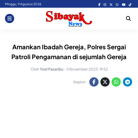
Skip
Minggu, 9 Agustus 2026
to
content
Amankan Ibadah Gereja, Polres Sergai
Patroli Pengamanan di sejumlah Gereja
Oleh
Yoel Pasaribu
-
5 November 2023, 19:52
Bagikan: