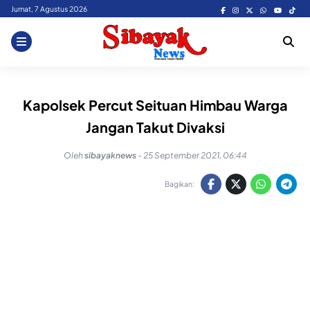
Skip
Jumat, 7 Agustus 2026
to
content
Kapolsek Percut Seituan Himbau Warga
Jangan Takut Divaksi
Oleh
sibayaknews
-
25 September 2021, 06:44
Bagikan: