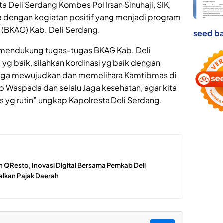
 Deli Serdang Kombes Pol Irsan Sinuhaji, SIK,
engan kegiatan positif yang menjadi program
i (BKAG) Kab. Deli Serdang.
seed ba
n mendukung tugas-tugas BKAG Kab. Deli
 yg baik, silahkan kordinasi yg baik dengan
ngga mewujudkan dan memelihara Kamtibmas di
ap Waspada dan selalu Jaga kesehatan, agar kita
s yg rutin” ungkap Kapolresta Deli Serdang.
 QResto, Inovasi Digital Bersama Pemkab Deli
lkan Pajak Daerah