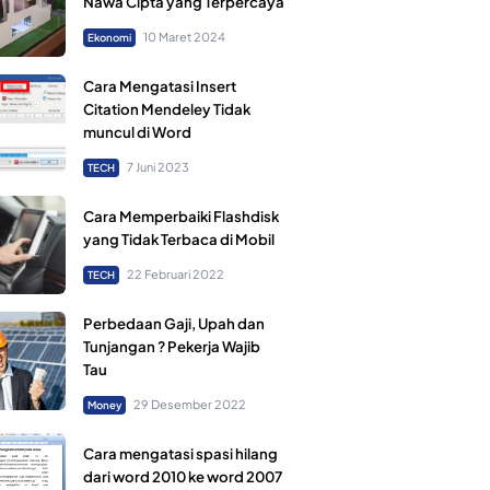
Nawa Cipta yang Terpercaya
10 Maret 2024
Ekonomi
Cara Mengatasi Insert
Citation Mendeley Tidak
muncul di Word
7 Juni 2023
TECH
Cara Memperbaiki Flashdisk
yang Tidak Terbaca di Mobil
22 Februari 2022
TECH
Perbedaan Gaji, Upah dan
Tunjangan ? Pekerja Wajib
Tau
29 Desember 2022
Money
Cara mengatasi spasi hilang
dari word 2010 ke word 2007