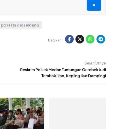
=
polresta deliserdang
Bagikan:
Selanjutnya
Reskrim Polsek Medan Tuntungan Gerebek Judi
Tembak Ikan, Kepling Ikut Dampingi