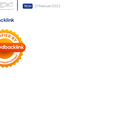
21 Februari 2022
TECH
cklink