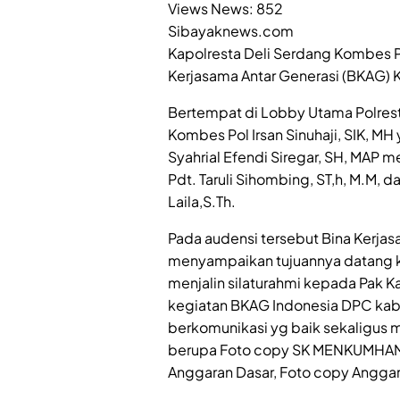
Views News:
852
Sibayaknews.com
Kapolresta Deli Serdang Kombes Pol
Kerjasama Antar Generasi (BKAG) 
Bertempat di Lobby Utama Polrest
Kombes Pol Irsan Sinuhaji, SIK, M
Syahrial Efendi Siregar, SH, MAP
Pdt. Taruli Sihombing, ST,h, M.M, 
Laila,S.Th.
Pada audensi tersebut Bina Kerjas
menyampaikan tujuannya datang k
menjalin silaturahmi kepada Pak K
kegiatan BKAG Indonesia DPC kab.
berkomunikasi yg baik sekaligus
berupa Foto copy SK MENKUMHAM RI
Anggaran Dasar, Foto copy Angga