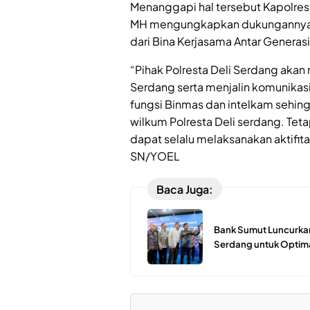
Menanggapi hal tersebut Kapolresta
MH mengungkapkan dukungannya d
dari Bina Kerjasama Antar Generas
“Pihak Polresta Deli Serdang aka
Serdang serta menjalin komunikasi
fungsi Binmas dan intelkam sehi
wilkum Polresta Deli serdang. Tet
dapat selalu melaksanakan aktifita
SN/YOEL
Baca Juga:
Bank Sumut Luncurkan
Serdang untuk Optima