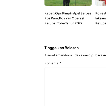
Kabag Ops Pimpin Apel Serpas
Polres
Pos Pam, Pos Yan Operasi
laksan
Ketupat Toba Tahun 2022
Ketupa
Tinggalkan Balasan
Alamat email Anda tidak akan dipublikasi
Komentar
*