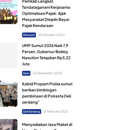
Pemkab Langkat
Tandataganani Kerjasama
Optimalisasi Pajak: Ajak
Masyarakat Disiplin Bayar
Pajak Kendaraan
25 Oktober 2024
Ekonomi
UMP Sumut 2026 Naik 7,9
Persen, Gubernur Bobby
Nasution Tetapkan Rp3,22
Juta
22 Desember 2025
Karo
Kabid Propam Polda sumut
berikan bimbingan
pembinaan di Polresta Deli
serdang”
12 Februari 2022
Deli Serdang
Menyediakan Jasa Maket di