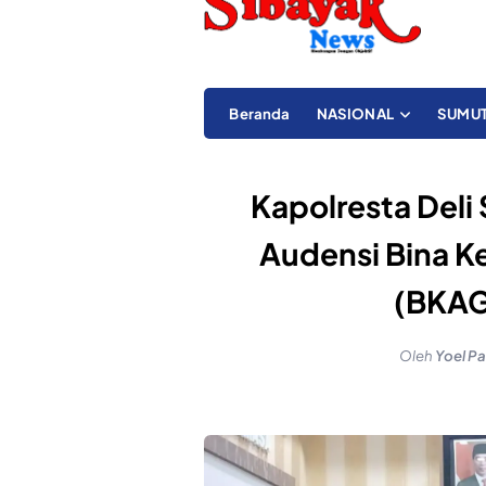
Beranda
NASIONAL
SUMU
Kapolresta Del
Audensi Bina K
(BKAG
Oleh
Yoel Pa