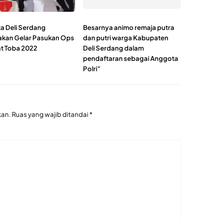
ta Deli Serdang
Besarnya animo remaja putra
akan Gelar Pasukan Ops
dan putri warga Kabupaten
t Toba 2022
Deli Serdang dalam
pendaftaran sebagai Anggota
Polri”
kan.
Ruas yang wajib ditandai
*