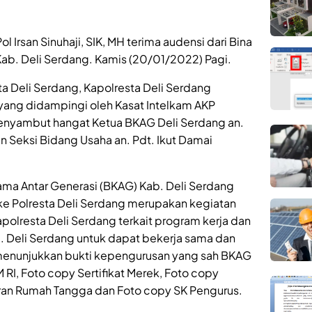
 Irsan Sinuhaji, SIK, MH terima audensi dari Bina
Kab. Deli Serdang. Kamis (20/01/2022) Pagi.
a Deli Serdang, Kapolresta Deli Serdang
H yang didampingi oleh Kasat Intelkam AKP
 menyambut hangat Ketua BKAG Deli Serdang an.
dan Seksi Bidang Usaha an. Pdt. Ikut Damai
ama Antar Generasi (BKAG) Kab. Deli Serdang
e Polresta Deli Serdang merupakan kegiatan
apolresta Deli Serdang terkait program kerja dan
 Deli Serdang untuk dapat bekerja sama dan
 menunjukkan bukti kepengurusan yang sah BKAG
, Foto copy Sertifikat Merek, Foto copy
ran Rumah Tangga dan Foto copy SK Pengurus.