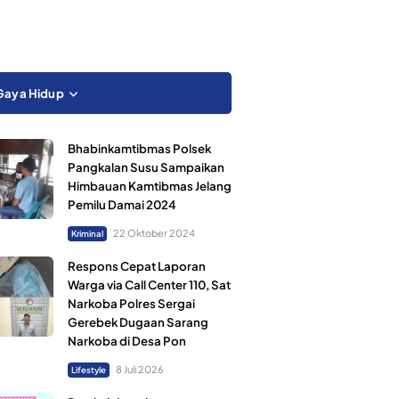
Gaya Hidup
Bhabinkamtibmas Polsek
Pangkalan Susu Sampaikan
Himbauan Kamtibmas Jelang
Pemilu Damai 2024
22 Oktober 2024
Kriminal
Respons Cepat Laporan
Warga via Call Center 110, Sat
Narkoba Polres Sergai
Gerebek Dugaan Sarang
Narkoba di Desa Pon
8 Juli 2026
Lifestyle