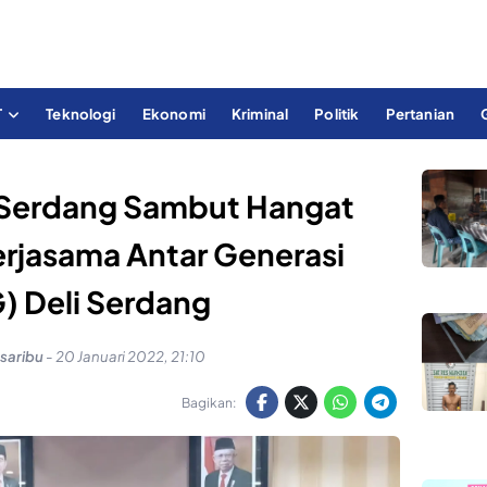
T
Teknologi
Ekonomi
Kriminal
Politik
Pertanian
i Serdang Sambut Hangat
erjasama Antar Generasi
) Deli Serdang
saribu
-
20 Januari 2022, 21:10
Bagikan: