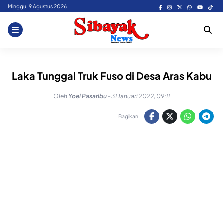
Skip
Minggu, 9 Agustus 2026
to
content
Laka Tunggal Truk Fuso di Desa Aras Kabu
Oleh
Yoel Pasaribu
-
31 Januari 2022, 09:11
Bagikan: