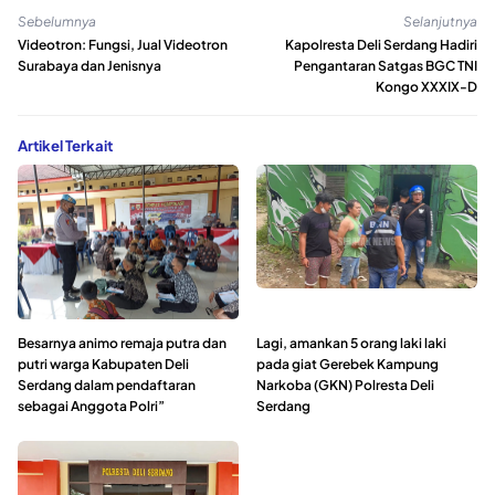
Sebelumnya
Selanjutnya
Videotron: Fungsi, Jual Videotron
Kapolresta Deli Serdang Hadiri
Surabaya dan Jenisnya
Pengantaran Satgas BGC TNI
Kongo XXXIX-D
Artikel Terkait
Besarnya animo remaja putra dan
Lagi, amankan 5 orang laki laki
putri warga Kabupaten Deli
pada giat Gerebek Kampung
Serdang dalam pendaftaran
Narkoba (GKN) Polresta Deli
sebagai Anggota Polri”
Serdang