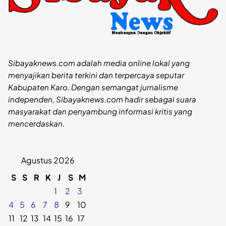
Sibayaknews.com adalah media online lokal yang
menyajikan berita terkini dan terpercaya seputar
Kabupaten Karo. Dengan semangat jurnalisme
independen, Sibayaknews.com hadir sebagai suara
masyarakat dan penyambung informasi kritis yang
mencerdaskan.
Agustus 2026
S
S
R
K
J
S
M
1
2
3
4
5
6
7
8
9
10
11
12
13
14
15
16
17