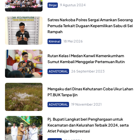
9 Agustus 2024
Binjai
Satres Narkoba Polres Sergai Amankan Seorang
Pemuda Terkait Dugaan Kepemilikan Sabu di Sei
Rampah
18 Mei 2026
Kriminal
Rutan Kelas l Medan Kanwil Kemenkumham
Sumut Kembali Menggelar Pertemuan Rutin
26 September 2023
ADVETORIAL
Mengaku dari Dinas Kehutanan Coba Ukur Lahan
PT.BUK Tanpa Ijin
19 November 2021
ADVETORIAL
Pj. Bupati Langkat beri Penghargaan untuk
Kecamatan dan Kelurahan Terbaik 2024, serta
Atlet Pelajar Berprestasi