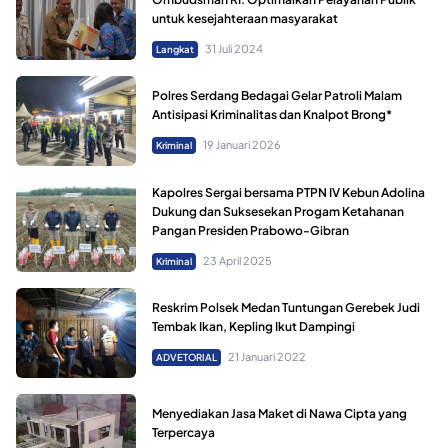
untuk kesejahteraan masyarakat
31 Juli 2024
Langkat
Polres Serdang Bedagai Gelar Patroli Malam
Antisipasi Kriminalitas dan Knalpot Brong*
19 Januari 2026
Kriminal
Kapolres Sergai bersama PTPN IV Kebun Adolina
Dukung dan Suksesekan Progam Ketahanan
Pangan Presiden Prabowo-Gibran
23 April 2025
Kriminal
Reskrim Polsek Medan Tuntungan Gerebek Judi
Tembak Ikan, Kepling Ikut Dampingi
21 Januari 2022
ADVETORIAL
Menyediakan Jasa Maket di Nawa Cipta yang
Terpercaya