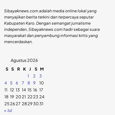
Sibayaknews.com adalah media online lokal yang
menyajikan berita terkini dan terpercaya seputar
Kabupaten Karo. Dengan semangat jurnalisme
independen, Sibayaknews.com hadir sebagai suara
masyarakat dan penyambung informasi kritis yang
mencerdaskan.
Agustus 2026
S
S
R
K
J
S
M
1
2
3
4
5
6
7
8
9
10
11
12
13
14
15
16
17
18
19
20
21
22
23
24
25
26
27
28
29
30
31
« Jul