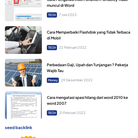
muncul di Word
7 Juni 2023
TECH
Cara Memperbaiki Flashdisk yang Tidak Terbaca
di Mobil
22 Februari 2022
TECH
Perbedaan Gaji, Upah dan Tunjangan ? Pekerja
Wajib Tau
29 Desember 2022
Money
Cara mengatasi spasi hilang dari word 2010 ke
word 2007
21 Februari 2022
TECH
seed backlink