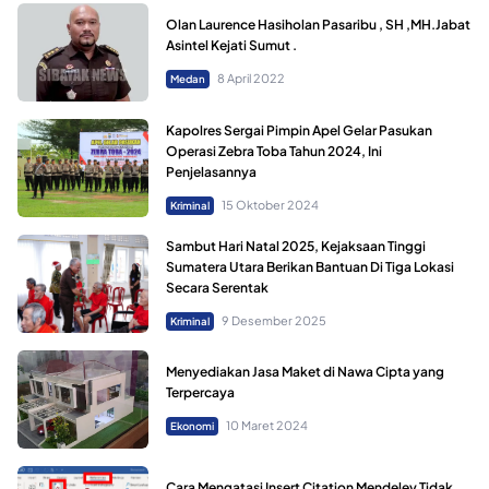
Olan Laurence Hasiholan Pasaribu , SH ,MH.Jabat
Asintel Kejati Sumut .
8 April 2022
Medan
Kapolres Sergai Pimpin Apel Gelar Pasukan
Operasi Zebra Toba Tahun 2024, Ini
Penjelasannya
15 Oktober 2024
Kriminal
Sambut Hari Natal 2025, Kejaksaan Tinggi
Sumatera Utara Berikan Bantuan Di Tiga Lokasi
Secara Serentak
9 Desember 2025
Kriminal
Menyediakan Jasa Maket di Nawa Cipta yang
Terpercaya
10 Maret 2024
Ekonomi
Cara Mengatasi Insert Citation Mendeley Tidak