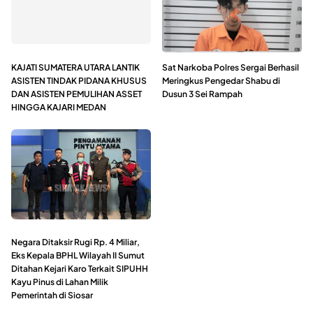
KAJATI SUMATERA UTARA LANTIK
Sat Narkoba Polres Sergai Berhasil
ASISTEN TINDAK PIDANA KHUSUS
Meringkus Pengedar Shabu di
DAN ASISTEN PEMULIHAN ASSET
Dusun 3 Sei Rampah
HINGGA KAJARI MEDAN
Negara Ditaksir Rugi Rp. 4 Miliar,
Eks Kepala BPHL Wilayah II Sumut
Ditahan Kejari Karo Terkait SIPUHH
Kayu Pinus di Lahan Milik
Pemerintah di Siosar