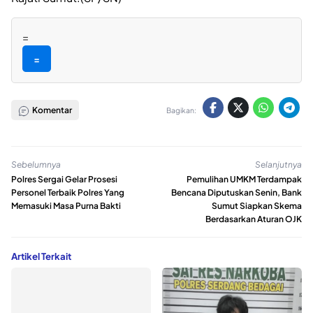
=
=
Komentar
Bagikan:
Sebelumnya
Selanjutnya
Polres Sergai Gelar Prosesi
Pemulihan UMKM Terdampak
Personel Terbaik Polres Yang
Bencana Diputuskan Senin, Bank
Memasuki Masa Purna Bakti
Sumut Siapkan Skema
Berdasarkan Aturan OJK
Artikel Terkait