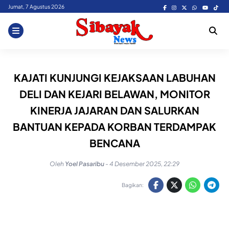
Skip
Jumat, 7 Agustus 2026
to
content
KAJATI KUNJUNGI KEJAKSAAN LABUHAN
DELI DAN KEJARI BELAWAN, MONITOR
KINERJA JAJARAN DAN SALURKAN
BANTUAN KEPADA KORBAN TERDAMPAK
BENCANA
Oleh
Yoel Pasaribu
-
4 Desember 2025, 22:29
Bagikan: