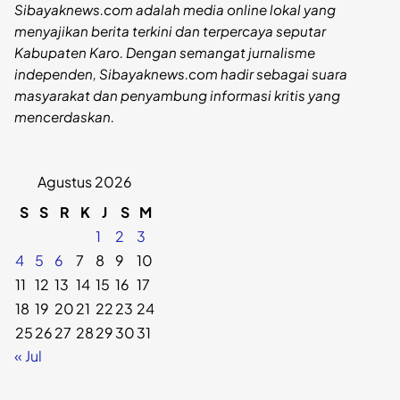
Sibayaknews.com adalah media online lokal yang
menyajikan berita terkini dan terpercaya seputar
Kabupaten Karo. Dengan semangat jurnalisme
independen, Sibayaknews.com hadir sebagai suara
masyarakat dan penyambung informasi kritis yang
mencerdaskan.
Agustus 2026
S
S
R
K
J
S
M
1
2
3
4
5
6
7
8
9
10
11
12
13
14
15
16
17
18
19
20
21
22
23
24
25
26
27
28
29
30
31
« Jul