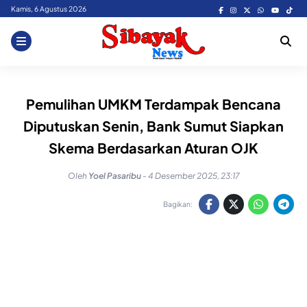
Skip
Kamis, 6 Agustus 2026
to
content
Pemulihan UMKM Terdampak Bencana
Diputuskan Senin, Bank Sumut Siapkan
Skema Berdasarkan Aturan OJK
Oleh
Yoel Pasaribu
-
4 Desember 2025, 23:17
Bagikan: