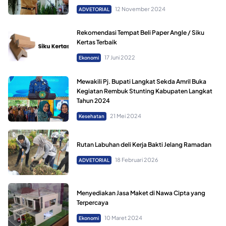
12 November 2024
ADVETORIAL
Rekomendasi Tempat Beli Paper Angle / Siku
Kertas Terbaik
17 Juni 2022
Ekonomi
Mewakili Pj. Bupati Langkat Sekda Amril Buka
Kegiatan Rembuk Stunting Kabupaten Langkat
Tahun 2024
21 Mei 2024
Kesehatan
Rutan Labuhan deli Kerja Bakti Jelang Ramadan
18 Februari 2026
ADVETORIAL
Menyediakan Jasa Maket di Nawa Cipta yang
Terpercaya
10 Maret 2024
Ekonomi