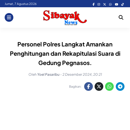
Skip
Jumat, 7 Agustus 2026
to
content
Personel Polres Langkat Amankan
Penghitungan dan Rekapitulasi Suara di
Gedung Pegnasos.
Oleh
Yoel Pasaribu
-
2 Desember 2024, 20:21
Bagikan: