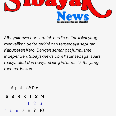
Sibayaknews.com adalah media online lokal yang
menyajikan berita terkini dan terpercaya seputar
Kabupaten Karo. Dengan semangat jurnalisme
independen, Sibayaknews.com hadir sebagai suara
masyarakat dan penyambung informasi kritis yang
mencerdaskan.
Agustus 2026
S
S
R
K
J
S
M
1
2
3
4
5
6
7
8
9
10