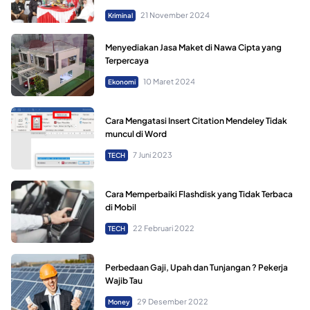
21 November 2024
Kriminal
Menyediakan Jasa Maket di Nawa Cipta yang
Terpercaya
10 Maret 2024
Ekonomi
Cara Mengatasi Insert Citation Mendeley Tidak
muncul di Word
7 Juni 2023
TECH
Cara Memperbaiki Flashdisk yang Tidak Terbaca
di Mobil
22 Februari 2022
TECH
Perbedaan Gaji, Upah dan Tunjangan ? Pekerja
Wajib Tau
29 Desember 2022
Money