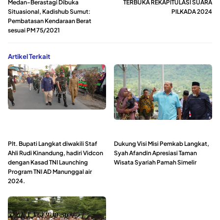
Medan-Berastagi Dibuka
TERBUKA REKAPITULASI SUARA
Situasional, Kadishub Sumut:
PILKADA 2024
Pembatasan Kendaraan Berat
sesuai PM 75/2021
Artikel Terkait
Plt. Bupati Langkat diwakili Staf
Dukung Visi Misi Pemkab Langkat,
Ahli Rudi Kinandung, hadiri Vidcon
Syah Afandin Apresiasi Taman
dengan Kasad TNI Launching
Wisata Syariah Pamah Simelir
Program TNI AD Manunggal air
2024.