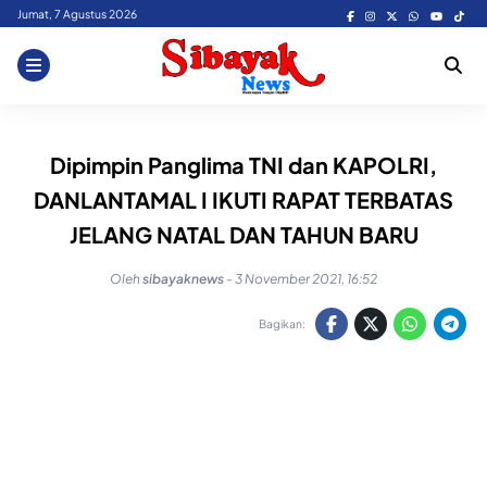
Skip
Jumat, 7 Agustus 2026
to
content
Dipimpin Panglima TNI dan KAPOLRI,
DANLANTAMAL I IKUTI RAPAT TERBATAS
JELANG NATAL DAN TAHUN BARU
Oleh
sibayaknews
-
3 November 2021, 16:52
Bagikan: