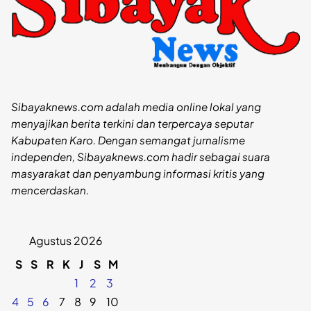
Sibayaknews.com adalah media online lokal yang
menyajikan berita terkini dan terpercaya seputar
Kabupaten Karo. Dengan semangat jurnalisme
independen, Sibayaknews.com hadir sebagai suara
masyarakat dan penyambung informasi kritis yang
mencerdaskan.
Agustus 2026
S
S
R
K
J
S
M
1
2
3
4
5
6
7
8
9
10