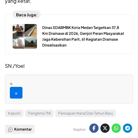
yang ketat.
Baca Juga:
Dinas SDABMBK Kota Medan Targetkan 37,8
Km Drainase di 2026, Genjot Peran Masyarakat
Jaga Kebersihan Parit, 61 Kegiatan Drainase
Direalisasikan
SN /Yoel
=
=
Kapolri
Panglima TNI
Persiapan Natal Dan Tahun Baru
Komentar
Bagikan: