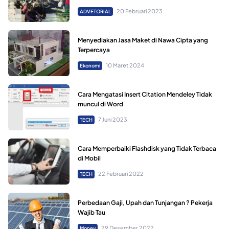
20 Februari 2023
ADVETORIAL
Menyediakan Jasa Maket di Nawa Cipta yang
Terpercaya
10 Maret 2024
Ekonomi
Cara Mengatasi Insert Citation Mendeley Tidak
muncul di Word
7 Juni 2023
TECH
Cara Memperbaiki Flashdisk yang Tidak Terbaca
di Mobil
22 Februari 2022
TECH
Perbedaan Gaji, Upah dan Tunjangan ? Pekerja
Wajib Tau
29 Desember 2022
Money