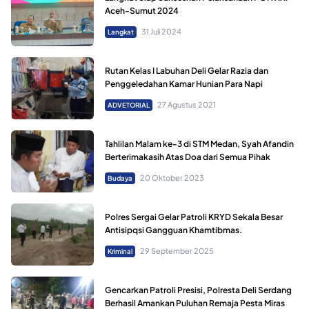
Aceh-Sumut 2024
31 Juli 2024
Langkat
Rutan Kelas I Labuhan Deli Gelar Razia dan
Penggeledahan Kamar Hunian Para Napi
27 Agustus 2021
ADVETORIAL
Tahlilan Malam ke-3 di STM Medan, Syah Afandin
Berterimakasih Atas Doa dari Semua Pihak
20 Oktober 2023
Budaya
Polres Sergai Gelar Patroli KRYD Sekala Besar
Antisipqsi Gangguan Khamtibmas.
29 September 2025
Kriminal
Gencarkan Patroli Presisi, Polresta Deli Serdang
Berhasil Amankan Puluhan Remaja Pesta Miras