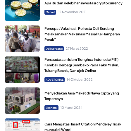
Apa itu dan Kelebihan investasi cryptocurrency
12 November 2021
Market
Percepat Vaksinasi, Polresta Deli Serdang
Melaksanakan Vaksinasi Massal Ke Hamparan
Perak”
27 Maret 2022
Deli Serdang
Persaudaraan Islam Tionghoa Indonesia(PITI)
Kembali Berbagi Sembako Pada Fakir Miskin,
Tukang Becak, Dan ojek Online
14 Oktober 2022
ADVETORIAL
Menyediakan Jasa Maket di Nawa Cipta yang
Terpercaya
10 Maret 2024
Ekonomi
Cara Mengatasi Insert Citation Mendeley Tidak
muncul di Word