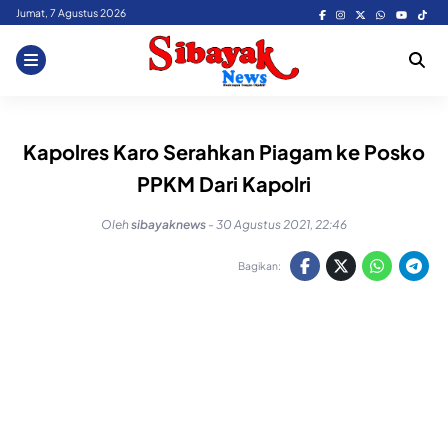
Skip
Jumat, 7 Agustus 2026
to
content
Kapolres Karo Serahkan Piagam ke Posko
PPKM Dari Kapolri
Oleh
sibayaknews
-
30 Agustus 2021, 22:46
Bagikan: