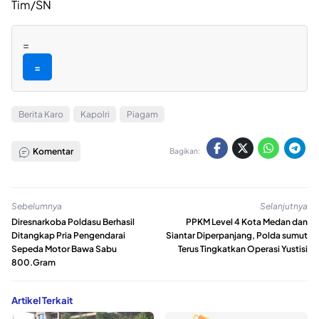
Tim/SN
=
=
Berita Karo
Kapolri
Piagam
Komentar
Bagikan:
Sebelumnya
Selanjutnya
Diresnarkoba Poldasu Berhasil
PPKM Level 4 Kota Medan dan
Ditangkap Pria Pengendarai
Siantar Diperpanjang, Polda sumut
Sepeda Motor Bawa Sabu
Terus Tingkatkan Operasi Yustisi
800.Gram
Artikel Terkait