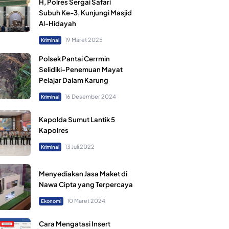
H, Polres Sergai Safari
Subuh Ke-3, Kunjungi Masjid
Al-Hidayah
19 Maret 2025
Kriminal
Polsek Pantai Cerrmin
Selidiki-Penemuan Mayat
Pelajar Dalam Karung
16 Desember 2024
Kriminal
Kapolda Sumut Lantik 5
Kapolres
13 Juli 2022
Kriminal
Menyediakan Jasa Maket di
Nawa Cipta yang Terpercaya
10 Maret 2024
Ekonomi
Cara Mengatasi Insert