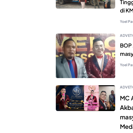
Tingg
di KM
Yoel Pa
ADVET
BOP 
masy
Yoel Pa
ADVET
MC A
Akba
masy
Med