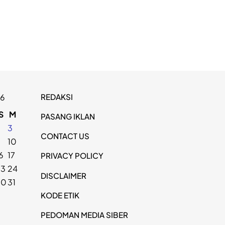
REDAKSI
26
S
M
PASANG IKLAN
2
3
CONTACT US
9
10
6
17
PRIVACY POLICY
23
24
DISCLAIMER
30
31
KODE ETIK
PEDOMAN MEDIA SIBER