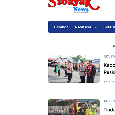
Beranda
NASIONAL
SUMU
Ka
ADVET
Kapol
Resk
Yoel Pa
ADVET
Tind