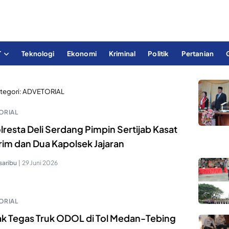
T
Teknologi
Ekonomi
Kriminal
Politik
Pertanian
tegori:
ADVETORIAL
ORIAL
resta Deli Serdang Pimpin Sertijab Kasat
rim dan Dua Kapolsek Jajaran
saribu
|
29 Juni 2026
ORIAL
ak Tegas Truk ODOL di Tol Medan-Tebing