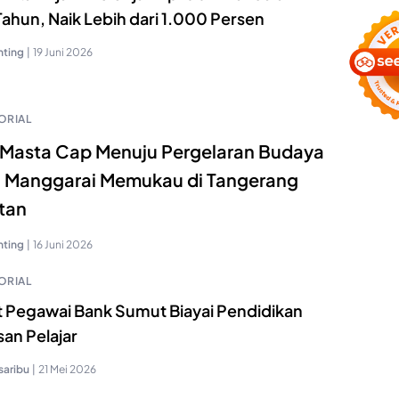
ahun, Naik Lebih dari 1.000 Persen
nting
|
19 Juni 2026
ORIAL
 Masta Cap Menuju Pergelaran Budaya
 Manggarai Memukau di Tangerang
tan
nting
|
16 Juni 2026
ORIAL
t Pegawai Bank Sumut Biayai Pendidikan
an Pelajar
saribu
|
21 Mei 2026