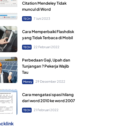
Citation Mendeley Tidak
muncul di Word
7 Juni 2023
TECH
Cara Memperbaiki Flashdisk
yang Tidak Terbaca di Mobil
22 Februari 2022
TECH
Perbedaan Gaji, Upah dan
Tunjangan ? Pekerja Wajib
Tau
29 Desember 2022
Money
Cara mengatasi spasi hilang
dari word 2010 ke word 2007
21 Februari 2022
TECH
cklink