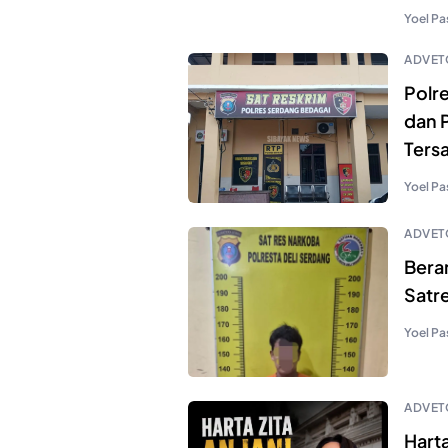
Yoel Pa
ADVET
Polr
dan 
Ters
Yoel Pa
ADVET
Bera
Satr
Yoel Pa
ADVET
Harta