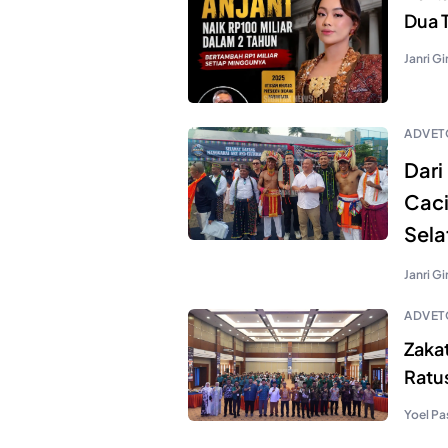
Dua T
Janri Gi
ADVET
Dari
Caci
Sela
Janri Gi
ADVET
Zaka
Ratus
Yoel Pa