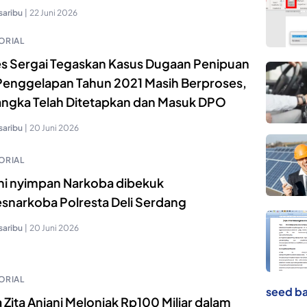
saribu
|
22 Juni 2026
ORIAL
es Sergai Tegaskan Kasus Dugaan Penipuan
Penggelapan Tahun 2021 Masih Berproses,
angka Telah Ditetapkan dan Masuk DPO
saribu
|
20 Juni 2026
ORIAL
ni nyimpan Narkoba dibekuk
esnarkoba Polresta Deli Serdang
saribu
|
20 Juni 2026
ORIAL
seed ba
 Zita Anjani Melonjak Rp100 Miliar dalam