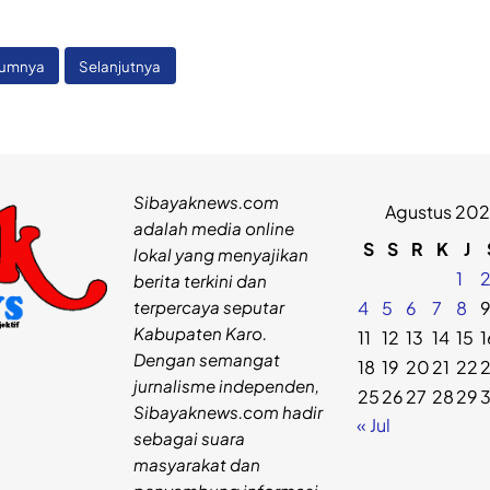
lumnya
Selanjutnya
Sibayaknews.com
Agustus 20
adalah media online
S
S
R
K
J
lokal yang menyajikan
1
berita terkini dan
terpercaya seputar
4
5
6
7
8
Kabupaten Karo.
11
12
13
14
15
1
Dengan semangat
18
19
20
21
22
jurnalisme independen,
25
26
27
28
29
Sibayaknews.com hadir
« Jul
sebagai suara
masyarakat dan