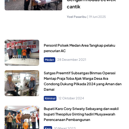
cantik
Yoel Pasaribu
|
19 Juni 2025
Personil Polsek Medan Area Tangkap pelaku
pencurian AC
28 Desember 2021
Medan
Satgas Preemtif Subsatgas Binmas Operasi
Mantap Praja Toba Ajak Warga Desa Ara
Condong Dukung Pilkada 2024 yang Aman dan
Damai
12 Oktober 2024
Kriminal
Bupati Karo Cory Sriwaty Sebayang dan wakil
bupati Theopilus Ginting hadiri Musyawarah
Perencanaan Pembangunan
10 Maret 2023
Karo