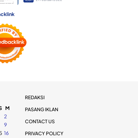
cklink
REDAKSI
S
M
PASANG IKLAN
2
CONTACT US
8
9
5
16
PRIVACY POLICY