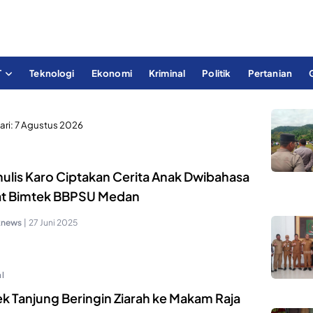
T
Teknologi
Ekonomi
Kriminal
Politik
Pertanian
ari:
7 Agustus 2026
nulis Karo Ciptakan Cerita Anak Dwibahasa
t Bimtek BBPSU Medan
knews
|
27 Juni 2025
l
ek Tanjung Beringin Ziarah ke Makam Raja