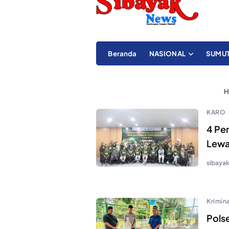
Beranda
NASIONAL
SUMU
H
KARO
4 Pe
Lewa
sibaya
Krimina
Pols