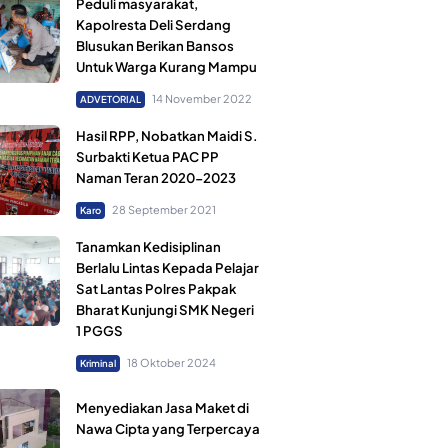
Peduli masyarakat,
Kapolresta Deli Serdang
Blusukan Berikan Bansos
Untuk Warga Kurang Mampu
14 November 2022
ADVETORIAL
Hasil RPP, Nobatkan Maidi S.
Surbakti Ketua PAC PP
Naman Teran 2020-2023
28 September 2021
Karo
Tanamkan Kedisiplinan
Berlalu Lintas Kepada Pelajar
Sat Lantas Polres Pakpak
Bharat Kunjungi SMK Negeri
1 PGGS
18 Oktober 2024
Kriminal
Menyediakan Jasa Maket di
Nawa Cipta yang Terpercaya