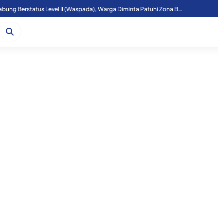
Aktivitas Gunung Sinabung Berstatus Level II (Waspada), Warga Diminta Patuhi Zona Bahaya