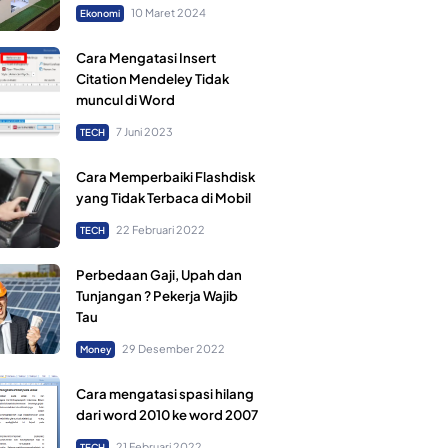
10 Maret 2024
Ekonomi
Cara Mengatasi Insert
Citation Mendeley Tidak
muncul di Word
7 Juni 2023
TECH
Cara Memperbaiki Flashdisk
yang Tidak Terbaca di Mobil
22 Februari 2022
TECH
Perbedaan Gaji, Upah dan
Tunjangan ? Pekerja Wajib
Tau
29 Desember 2022
Money
Cara mengatasi spasi hilang
dari word 2010 ke word 2007
21 Februari 2022
TECH