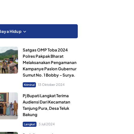
Gaya Hidup
Satgas OMP Toba 2024
Polres Pakpak Bharat
Melaksanakan Pengamanan
Kampanye Paslon Gubernur
Sumut No. 1 Bobby – Surya.
13 Oktober 2024
Kriminal
Pj Bupati Langkat Terima
Audiensi Dari Kecamatan
Tanjung Pura, Desa Teluk
Bakung
3 Juli 2024
Langkat