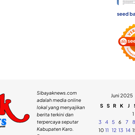
seed ba
Sibayaknews.com
Juni 2025
adalah media online
S
S
R
K
J
lokal yang menyajikan
1
berita terkini dan
terpercaya seputar
3
4
5
6
7
Kabupaten Karo.
10
11
12
13
14
1