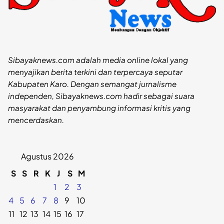
Sibayaknews.com adalah media online lokal yang
menyajikan berita terkini dan terpercaya seputar
Kabupaten Karo. Dengan semangat jurnalisme
independen, Sibayaknews.com hadir sebagai suara
masyarakat dan penyambung informasi kritis yang
mencerdaskan.
Agustus 2026
S
S
R
K
J
S
M
1
2
3
4
5
6
7
8
9
10
11
12
13
14
15
16
17