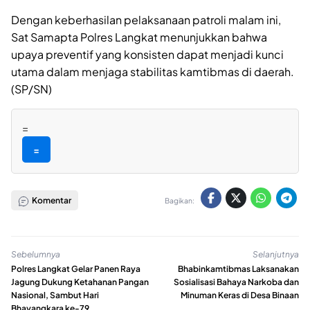
Dengan keberhasilan pelaksanaan patroli malam ini,
Sat Samapta Polres Langkat menunjukkan bahwa
upaya preventif yang konsisten dapat menjadi kunci
utama dalam menjaga stabilitas kamtibmas di daerah.
(SP/SN)
=
=
Komentar
Bagikan:
Sebelumnya
Selanjutnya
Polres Langkat Gelar Panen Raya
Bhabinkamtibmas Laksanakan
Jagung Dukung Ketahanan Pangan
Sosialisasi Bahaya Narkoba dan
Nasional, Sambut Hari
Minuman Keras di Desa Binaan
Bhayangkara ke-79