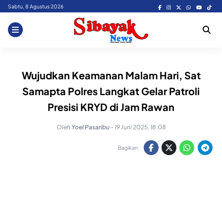
Skip
Sabtu, 8 Agustus 2026
to
content
Wujudkan Keamanan Malam Hari, Sat
Samapta Polres Langkat Gelar Patroli
Presisi KRYD di Jam Rawan
Oleh
Yoel Pasaribu
-
19 Juni 2025, 18:08
Bagikan: