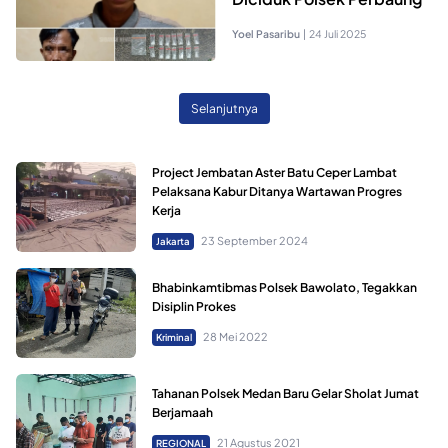
Yoel Pasaribu
|
24 Juli 2025
Selanjutnya
Project Jembatan Aster Batu Ceper Lambat
Pelaksana Kabur Ditanya Wartawan Progres
Kerja
23 September 2024
Jakarta
Bhabinkamtibmas Polsek Bawolato, Tegakkan
Disiplin Prokes
28 Mei 2022
Kriminal
Tahanan Polsek Medan Baru Gelar Sholat Jumat
Berjamaah
21 Agustus 2021
REGIONAL