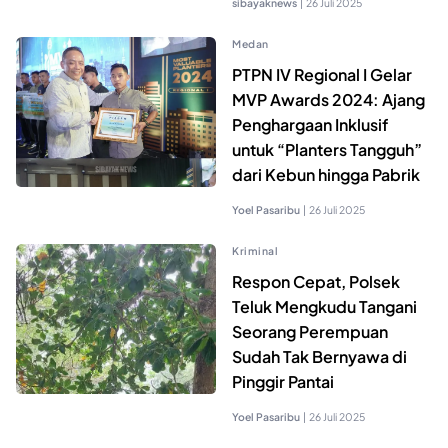
sibayaknews
|
26 Juli 2025
Medan
PTPN IV Regional I Gelar
MVP Awards 2024: Ajang
Penghargaan Inklusif
untuk “Planters Tangguh”
dari Kebun hingga Pabrik
Yoel Pasaribu
|
26 Juli 2025
Kriminal
Respon Cepat, Polsek
Teluk Mengkudu Tangani
Seorang Perempuan
Sudah Tak Bernyawa di
Pinggir Pantai
Yoel Pasaribu
|
26 Juli 2025