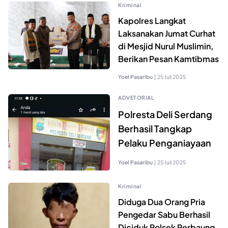
Kriminal
Kapolres Langkat
Laksanakan Jumat Curhat
di Mesjid Nurul Muslimin,
Berikan Pesan Kamtibmas
Yoel Pasaribu
|
25 Juli 2025
ADVETORIAL
Polresta Deli Serdang
Berhasil Tangkap
Pelaku Penganiayaan
Yoel Pasaribu
|
25 Juli 2025
Kriminal
Diduga Dua Orang Pria
Pengedar Sabu Berhasil
Diciduk Polsek Perbaung