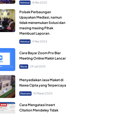
8 Mei 2025
Kriminal
Polsek Perbaungan
Upayakan Mediasi, namun
tidak menemukan Solusi dan
masing masing Pihak
Membuat Laporan.
9 Mei 2024
Kriminal
Cara Bayar Zoom Pro Biar
Meeting Online Makin Lancar
29 Juli 2025
Bisnis
Menyediakan Jasa Maket di
Nawa Cipta yang Terpercaya
10 Maret 2024
Ekonomi
Cara Mengatasi Insert
Citation Mendeley Tidak