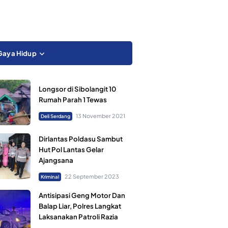
Gaya Hidup
Longsor di Sibolangit 10
Rumah Parah 1 Tewas
13 November 2021
Deli Serdang
Dirlantas Poldasu Sambut
Hut Pol Lantas Gelar
Ajangsana
22 September 2023
Kriminal
Antisipasi Geng Motor Dan
Balap Liar, Polres Langkat
Laksanakan Patroli Razia