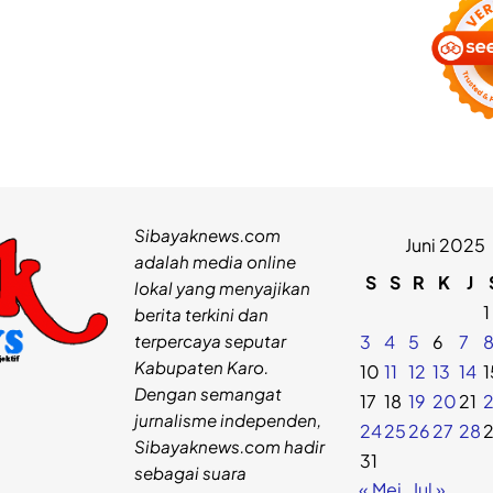
Sibayaknews.com
Juni 2025
adalah media online
S
S
R
K
J
lokal yang menyajikan
1
berita terkini dan
terpercaya seputar
3
4
5
6
7
Kabupaten Karo.
10
11
12
13
14
1
Dengan semangat
17
18
19
20
21
jurnalisme independen,
24
25
26
27
28
Sibayaknews.com hadir
31
sebagai suara
« Mei
Jul »