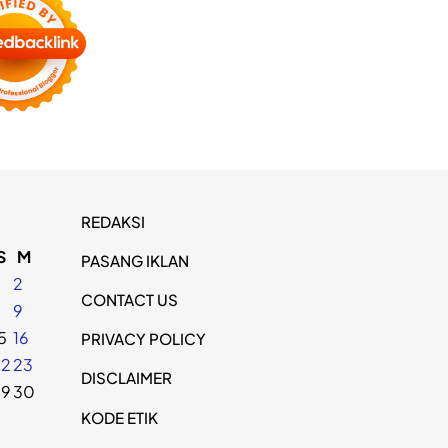
REDAKSI
S
M
PASANG IKLAN
2
CONTACT US
8
9
5
16
PRIVACY POLICY
22
23
DISCLAIMER
29
30
KODE ETIK