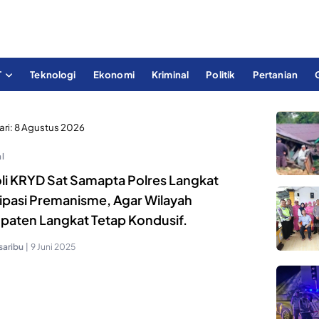
T
Teknologi
Ekonomi
Kriminal
Politik
Pertanian
ari:
8 Agustus 2026
l
oli KRYD Sat Samapta Polres Langkat
sipasi Premanisme, Agar Wilayah
paten Langkat Tetap Kondusif.
saribu
|
9 Juni 2025