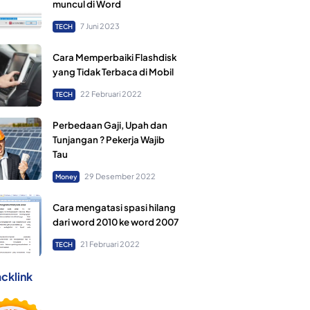
muncul di Word
7 Juni 2023
TECH
Cara Memperbaiki Flashdisk
yang Tidak Terbaca di Mobil
22 Februari 2022
TECH
Perbedaan Gaji, Upah dan
Tunjangan ? Pekerja Wajib
Tau
29 Desember 2022
Money
Cara mengatasi spasi hilang
dari word 2010 ke word 2007
21 Februari 2022
TECH
cklink