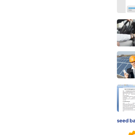
seed ba