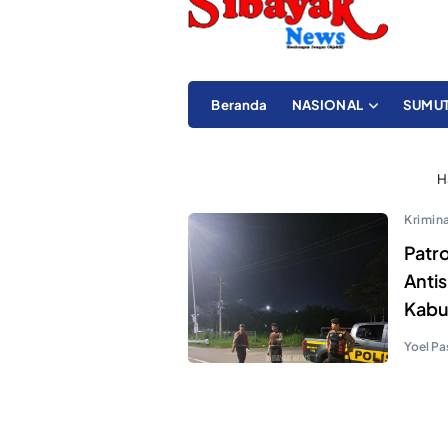
Beranda
NASIONAL
SUMU
H
Krimina
Patr
Anti
Kabu
Yoel Pa