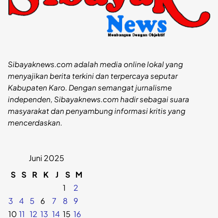
Sibayaknews.com adalah media online lokal yang
menyajikan berita terkini dan terpercaya seputar
Kabupaten Karo. Dengan semangat jurnalisme
independen, Sibayaknews.com hadir sebagai suara
masyarakat dan penyambung informasi kritis yang
mencerdaskan.
Juni 2025
S
S
R
K
J
S
M
1
2
3
4
5
6
7
8
9
10
11
12
13
14
15
16