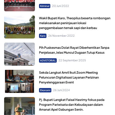
20 Juni 2022
Kriminal
Wakil Bupati Karo, Theopilus beserta rombongan
melaksanakan peninjauan lokasi
penggembalaan ternak sapi dan kerbau
26 November 2022
Karo
Plh Puskesmas Dolat Rayat Diberhentikan Tanpa
Penjelasan,Jelas Muncul Dugaan Tutup Kasus
22 September 2025
ADVETORIAL
Sekda Langkat Amril Ikuti Zoom Meeting
Peluncuran Digitalisasi Layanan Perizinan
Penyelenggaraan Event
26 Juni 2024
Ekonomi
Pj. Bupati Langkat Faisal Hasrimy fokus pada
Program Pariwisata dan Kebudayaan dalam
Amanat Apel Gabungan Senin.