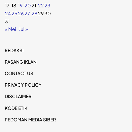
17
18
19
20
21
22
23
24
25
26
27
28
29
30
31
« Mei
Jul »
REDAKSI
PASANG IKLAN
CONTACT US
PRIVACY POLICY
DISCLAIMER
KODE ETIK
PEDOMAN MEDIA SIBER