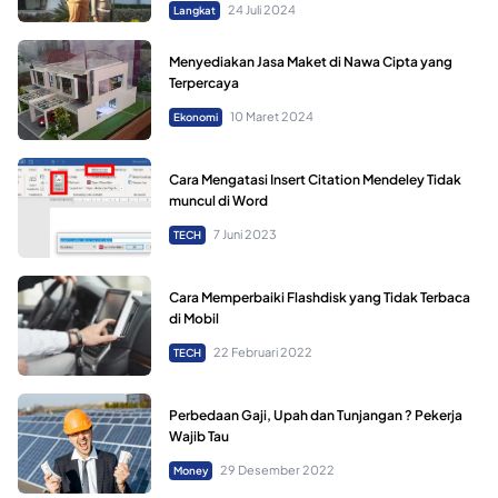
24 Juli 2024
Langkat
Menyediakan Jasa Maket di Nawa Cipta yang
Terpercaya
10 Maret 2024
Ekonomi
Cara Mengatasi Insert Citation Mendeley Tidak
muncul di Word
7 Juni 2023
TECH
Cara Memperbaiki Flashdisk yang Tidak Terbaca
di Mobil
22 Februari 2022
TECH
Perbedaan Gaji, Upah dan Tunjangan ? Pekerja
Wajib Tau
29 Desember 2022
Money