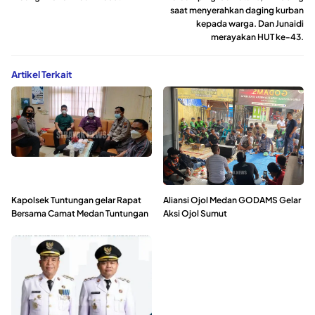
saat menyerahkan daging kurban
kepada warga. Dan Junaidi
merayakan HUT ke-43.
Artikel Terkait
Kapolsek Tuntungan gelar Rapat
Aliansi Ojol Medan GODAMS Gelar
Bersama Camat Medan Tuntungan
Aksi Ojol Sumut