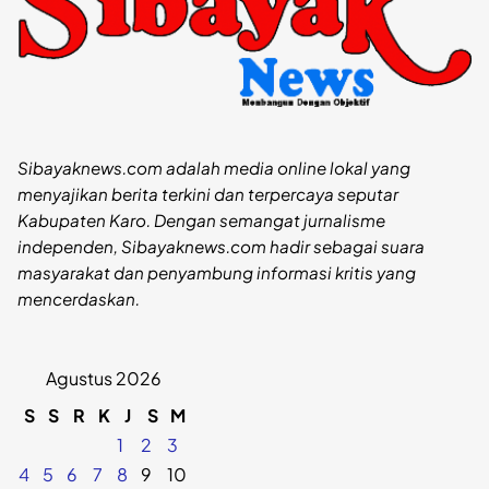
Sibayaknews.com adalah media online lokal yang
menyajikan berita terkini dan terpercaya seputar
Kabupaten Karo. Dengan semangat jurnalisme
independen, Sibayaknews.com hadir sebagai suara
masyarakat dan penyambung informasi kritis yang
mencerdaskan.
Agustus 2026
S
S
R
K
J
S
M
1
2
3
4
5
6
7
8
9
10