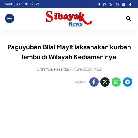
Skip
Sabtu, 8 Agustus 2026
to
content
Paguyuban Bilal Mayit laksanakan kurban
lembu di Wilayah Kediaman nya
Oleh
Yoel Pasaribu
-
7 Juni 2025, 11:02
Bagikan: