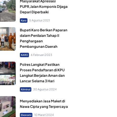
Masyarakat Apresiasi
PUPR,Jalan Komponis Dijaga
Depari Diperbaiki
5 Agustus 2021
Karo
Bupati Karo Berikan Paparan
dalam Penilaian Tahap II
Penghargaan
Pembangunan Daerah
6 Februari 2023
KARO
Polres Langkat Pastikan
Proses Pendaftaran di KPU
Langkat Berjalan Aman dan
Lancar Selama 3 Hari
30 Agustus 2024
Kriminal
Menyediakan Jasa Maket di
Nawa Cipta yang Terpercaya
10 Maret 2024
Ekonomi