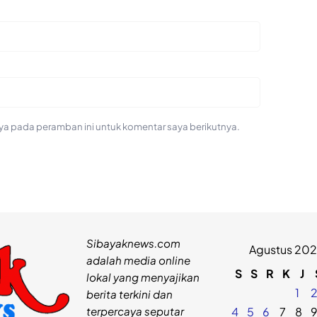
ya pada peramban ini untuk komentar saya berikutnya.
Sibayaknews.com
Agustus 20
adalah media online
S
S
R
K
J
lokal yang menyajikan
1
berita terkini dan
terpercaya seputar
4
5
6
7
8