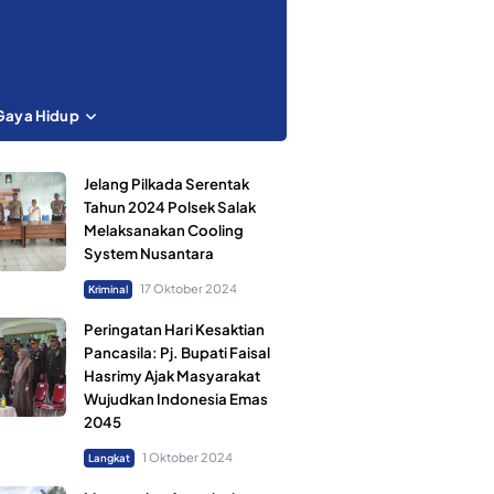
Gaya Hidup
Jelang Pilkada Serentak
Tahun 2024 Polsek Salak
Melaksanakan Cooling
System Nusantara
17 Oktober 2024
Kriminal
Peringatan Hari Kesaktian
Pancasila: Pj. Bupati Faisal
Hasrimy Ajak Masyarakat
Wujudkan Indonesia Emas
2045
1 Oktober 2024
Langkat