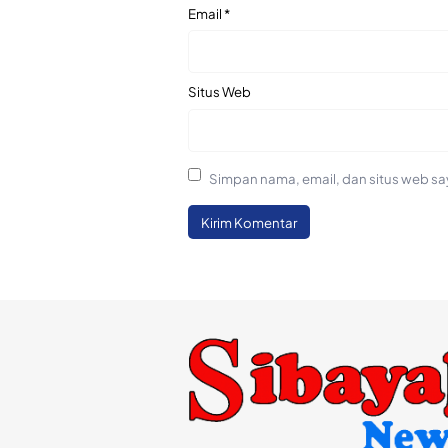
Email
*
Situs Web
Simpan nama, email, dan situs web sa