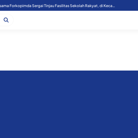
Kapoolres Sergai Bersama Forkopimda Sergai Tinjau Fasilitas Sekolah Rakyat, di Kecamatan Firdaus.