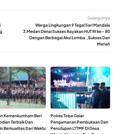
Selanjutnya
i
Warga Lingkungan 9 Tegal Sari Mandala
ng
3,Medan Denai Sukses Rayakan HUT RI ke – 80
Dengan Berbagai Aksi Lomba.,Sukses Dan
Meriah
un Kemenkumham Beri
Polres Toba Gelar
dian Terbaik Dan
Pengamanan Pembukaan Dan
n Berkualitas Dari Waktu
Penutupan LTTMF Di Desa