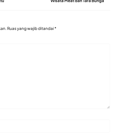
tu
Wisata Meat dan Tara Bunga
kan.
Ruas yang wajib ditandai
*