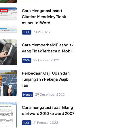
Cara Mengatasi Insert
Citation Mendeley Tidak
muncul di Word
7 Juni 2023
TECH
Cara Memperbaiki Flashdisk
yang Tidak Terbaca di Mobil
22 Februari 2022
TECH
Perbedaan Gaji, Upah dan
Tunjangan ? Pekerja Wajib
Tau
29 Desember 2022
Money
Cara mengatasi spasi hilang
dari word 2010 ke word 2007
21 Februari 2022
TECH