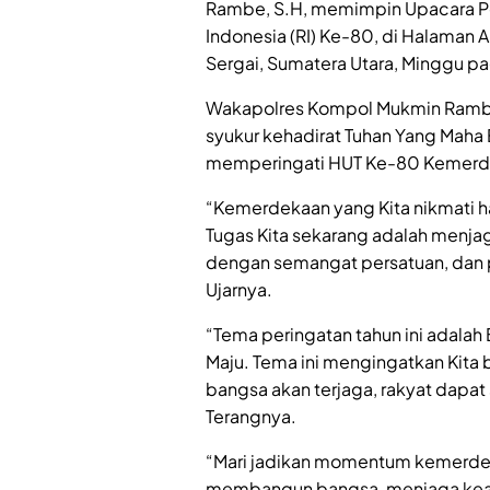
Rambe, S.H, memimpin Upacara Per
Indonesia (RI) Ke-80, di Halaman 
Sergai, Sumatera Utara, Minggu pag
Wakapolres Kompol Mukmin Rambe
syukur kehadirat Tuhan Yang Maha 
memperingati HUT Ke-80 Kemerde
“Kemerdekaan yang Kita nikmati har
Tugas Kita sekarang adalah menjag
dengan semangat persatuan, dan 
Ujarnya.
“Tema peringatan tahun ini adalah 
Maju. Tema ini mengingatkan Kita
bangsa akan terjaga, rakyat dapat 
Terangnya.
“Mari jadikan momentum kemerdek
membangun bangsa, menjaga kea