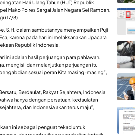
ingatan Hari Ulang Tahun (HUT) Republik
Apel Mako Polres Sergai Jalan Negara Sei Rampah,
i (17/8).
, S.H, dalam sambutannya menyampaikan Puji
Esa, karena pada hari ini melaksanakan Upacara
kaan Republik Indonesia.
i ini adalah hasil perjuangan para pahlawan.
a, mengisi, dan melanjutkan perjuangan itu
pengabdian sesuai peran Kita masing-masing”,
Bersatu, Berdaulat, Rakyat Sejahtera, Indonesia
 bahwa hanya dengan persatuan, kedaulatan
sejahtera, dan Indonesia akan terus maju”,
aan ini sebagai penguat tekad untuk
manan, dan memberikan pengabdian terbaik