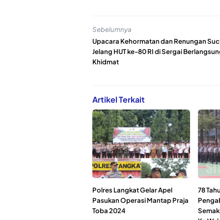
Sebelumnya
Upacara Kehormatan dan Renungan Suc
Jelang HUT ke-80 RI di Sergai Berlangsu
Khidmat
Artikel Terkait
Polres Langkat Gelar Apel
78 Tah
Pasukan Operasi Mantap Praja
Pengab
Toba 2024
Semaki