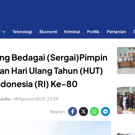
T
Teknologi
Ekonomi
Kriminal
Politik
Pertanian
ng Bedagai (Sergai)Pimpin
an Hari Ulang Tahun (HUT)
ndonesia (RI) Ke-80
saribu
-
18 Agustus 2025, 23:09
Bagikan: