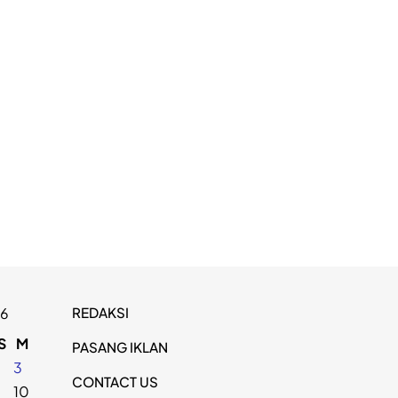
REDAKSI
26
S
M
PASANG IKLAN
2
3
CONTACT US
9
10