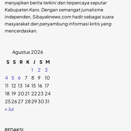
menyajikan berita terkini dan terpercaya seputar
Kabupaten Karo. Dengan semangat jurnalisme
independen, Sibayaknews.com hadir sebagai suara
masyarakat dan penyambung informasi kritis yang
mencerdaskan.
Agustus 2026
S
S
R
K
J
S
M
1
2
3
4
5
6
7
8
9
10
11
12
13
14
15
16
17
18
19
20
21
22
23
24
25
26
27
28
29
30
31
« Jul
REDAKSI