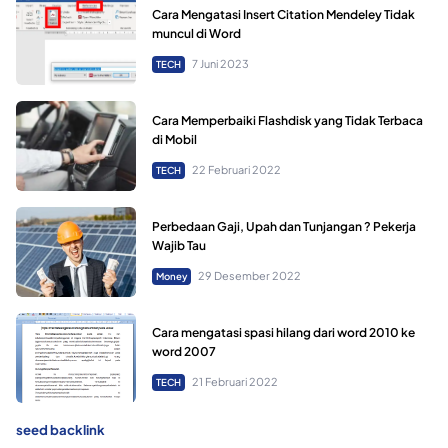
Cara Mengatasi Insert Citation Mendeley Tidak
muncul di Word
7 Juni 2023
TECH
Cara Memperbaiki Flashdisk yang Tidak Terbaca
di Mobil
22 Februari 2022
TECH
Perbedaan Gaji, Upah dan Tunjangan ? Pekerja
Wajib Tau
29 Desember 2022
Money
Cara mengatasi spasi hilang dari word 2010 ke
word 2007
21 Februari 2022
TECH
seed backlink