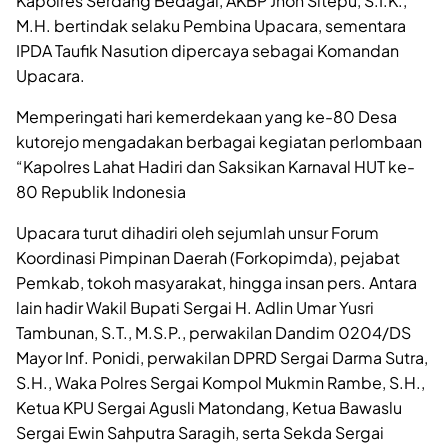
Kapolres Serdang Bedagai, AKBP Jhon Sitepu, S.I.K.,
M.H. bertindak selaku Pembina Upacara, sementara
IPDA Taufik Nasution dipercaya sebagai Komandan
Upacara.
Memperingati hari kemerdekaan yang ke-80 Desa
kutorejo mengadakan berbagai kegiatan perlombaan
“Kapolres Lahat Hadiri dan Saksikan Karnaval HUT ke-
80 Republik Indonesia
Upacara turut dihadiri oleh sejumlah unsur Forum
Koordinasi Pimpinan Daerah (Forkopimda), pejabat
Pemkab, tokoh masyarakat, hingga insan pers. Antara
lain hadir Wakil Bupati Sergai H. Adlin Umar Yusri
Tambunan, S.T., M.S.P., perwakilan Dandim 0204/DS
Mayor Inf. Ponidi, perwakilan DPRD Sergai Darma Sutra,
S.H., Waka Polres Sergai Kompol Mukmin Rambe, S.H.,
Ketua KPU Sergai Agusli Matondang, Ketua Bawaslu
Sergai Ewin Sahputra Saragih, serta Sekda Sergai