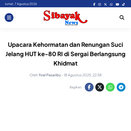
Skip
Jumat, 7 Agustus 2026
to
content
Upacara Kehormatan dan Renungan Suci
Jelang HUT ke-80 RI di Sergai Berlangsung
Khidmat
Oleh
Yoel Pasaribu
-
18 Agustus 2025, 22:58
Bagikan: