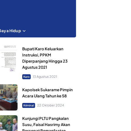
Gaya Hidup
Bupati Karo Keluarkan
Instruksi, PPKM
Diperpanjang Hingga 23
Agustus 2021
13 Agustus 2021
Karo
Kapolsek Sukarame Pimpin
Acara Ulang Tahun ke 58
22 Oktober 2024
Kriminal
Kunjungi PLTU Pangkalan
Susu, Faisal Hasrimy Akan
Percepat Pemanfaatan