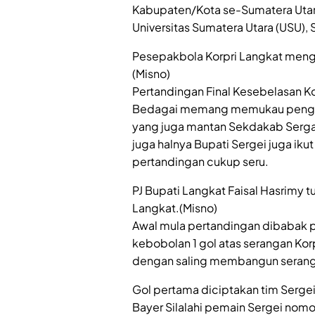
Kabupaten/Kota se-Sumatera Utar
Universitas Sumatera Utara (USU),
Pesepakbola Korpri Langkat mengu
(Misno)
Pertandingan Final Kesebelasan K
Bedagai memang memukau pengunju
yang juga mantan Sekdakab Sergai
juga halnya Bupati Sergei juga ik
pertandingan cukup seru.
PJ Bupati Langkat Faisal Hasrimy
Langkat.(Misno)
Awal mula pertandingan dibabak p
kebobolan 1 gol atas serangan Ko
dengan saling membangun serang
Gol pertama diciptakan tim Serge
Bayer Silalahi pemain Sergei nomo