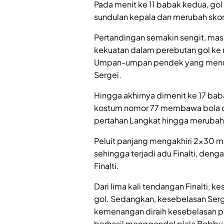
Pada menit ke 11 babak kedua, gol
sundulan kepala dan merubah skor 
Pertandingan semakin sengit, mas
kekuatan dalam perebutan gol ke
Umpan-umpan pendek yang menuju
Sergei.
Hingga akhirnya dimenit ke 17 ba
kostum nomor 77 membawa bola 
pertahan Langkat hingga merubah 
Peluit panjang mengakhiri 2×30 me
sehingga terjadi adu Finalti, de
Finalti.
Dari lima kali tendangan Finalti,
gol. Sedangkan, kesebelasan Serg
kemenangan diraih kesebelasan pe
berhasil menggondol piala Bobby 