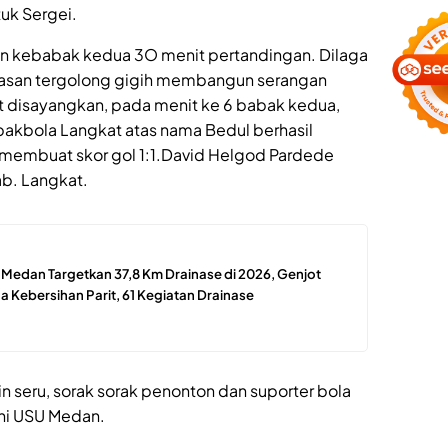
uk Sergei.
an kebabak kedua 3O menit pertandingan. Dilaga
elasan tergolong gigih membangun serangan
 disayangkan, pada menit ke 6 babak kedua,
akbola Langkat atas nama Bedul berhasil
membuat skor gol 1:1.David Helgod Pardede
b. Langkat.
edan Targetkan 37,8 Km Drainase di 2026, Genjot
 Kebersihan Parit, 61 Kegiatan Drainase
n seru, sorak sorak penonton dan suporter bola
ni USU Medan.