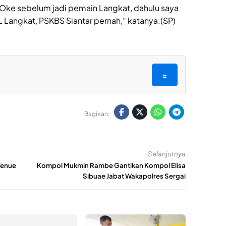
. Oke sebelum jadi pemain Langkat, dahulu saya
Langkat, PSKBS Siantar pernah,” katanya.(SP)
=
Bagikan:
Selanjutnya
Venue
Kompol Mukmin Rambe Gantikan Kompol Elisa
Sibuae Jabat Wakapolres Sergai