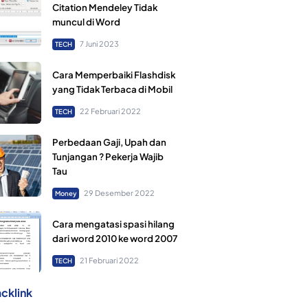
Citation Mendeley Tidak
muncul di Word
7 Juni 2023
TECH
Cara Memperbaiki Flashdisk
yang Tidak Terbaca di Mobil
22 Februari 2022
TECH
Perbedaan Gaji, Upah dan
Tunjangan ? Pekerja Wajib
Tau
29 Desember 2022
Money
Cara mengatasi spasi hilang
dari word 2010 ke word 2007
21 Februari 2022
TECH
cklink