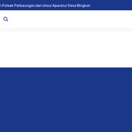
Kapoolres Sergai Bersama Forkopimda Sergai Tinjau Fasilitas Sekolah Rakyat, di Kecamatan Firdaus.