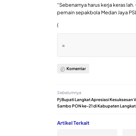
“Sebenarnya harus kerja keras lah
pemain sepakbola Medan Jaya PSL 
(
=
Komentar
Sebelumnya
Pj Bupati Langkat Apresiasi Kesuksesan 
Sambo PON ke-21 di Kabupaten Langkat
Artikel Terkait