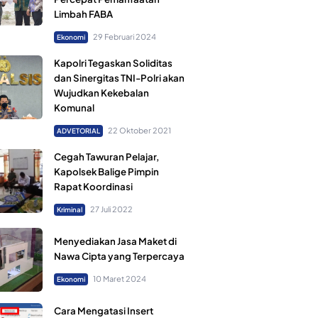
Limbah FABA
29 Februari 2024
Ekonomi
Kapolri Tegaskan Soliditas
dan Sinergitas TNI-Polri akan
Wujudkan Kekebalan
Komunal
22 Oktober 2021
ADVETORIAL
Cegah Tawuran Pelajar,
Kapolsek Balige Pimpin
Rapat Koordinasi
27 Juli 2022
Kriminal
Menyediakan Jasa Maket di
Nawa Cipta yang Terpercaya
10 Maret 2024
Ekonomi
Cara Mengatasi Insert