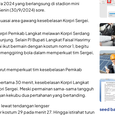
a 2024 yang berlangsung di stadion mini
 Senin (30/9/2024) sore.
asai area gawang kesebelasan Korpri Sergei.
orpri Pemkab Langkat melawan Korpri Serdang
ng. Selain PJ Bupati Langkat Faisal Hasrimy
 ikut bermain dengan kostum nomor 1, begitu
ut menggiring bola dalam memperkuat tim Sergei,
 turut memperkuat tim kesebelasan Pemkab
ertama 30 menit, kesebelasan Korpri Langkat
rpri Sergei. Meski permainan sama-sama tangguh
an kekubu dua pertahanan yang bertanding.
i lewat tendangan lengser
seed ba
r kostum 29 pada menit 27. Hingga istirahat turun