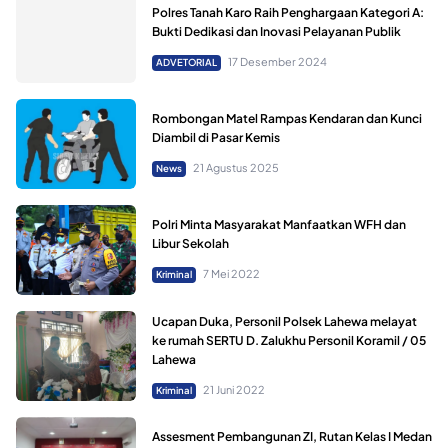
Polres Tanah Karo Raih Penghargaan Kategori A:
Bukti Dedikasi dan Inovasi Pelayanan Publik
17 Desember 2024
ADVETORIAL
Rombongan Matel Rampas Kendaran dan Kunci
Diambil di Pasar Kemis
21 Agustus 2025
News
Polri Minta Masyarakat Manfaatkan WFH dan
Libur Sekolah
7 Mei 2022
Kriminal
Ucapan Duka, Personil Polsek Lahewa melayat
ke rumah SERTU D. Zalukhu Personil Koramil / 05
Lahewa
21 Juni 2022
Kriminal
Assesment Pembangunan ZI, Rutan Kelas I Medan