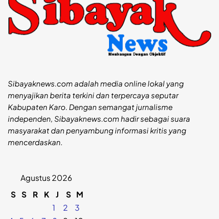
Sibayaknews.com adalah media online lokal yang
menyajikan berita terkini dan terpercaya seputar
Kabupaten Karo. Dengan semangat jurnalisme
independen, Sibayaknews.com hadir sebagai suara
masyarakat dan penyambung informasi kritis yang
mencerdaskan.
Agustus 2026
S
S
R
K
J
S
M
1
2
3