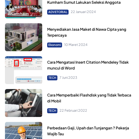
Kumham Sumut Lakukan Seleksi Anggota
22 Januari 2024
ADVETORIAL
Menyediakan Jasa Maket di Nawa Cipta yang
Terpercaya
10 Maret 2024
Ekonomi
Cara Mengatasi Insert Citation Mendeley Tidak
muncul di Word
7 Juni 2023
TECH
Cara Memperbaiki Flashdisk yang Tidak Terbaca
di Mobil
22 Februari 2022
TECH
Perbedaan Gaji, Upah dan Tunjangan ? Pekerja
Wajib Tau