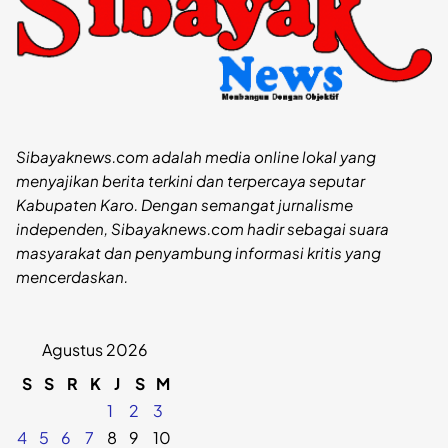
Sibayaknews.com adalah media online lokal yang
menyajikan berita terkini dan terpercaya seputar
Kabupaten Karo. Dengan semangat jurnalisme
independen, Sibayaknews.com hadir sebagai suara
masyarakat dan penyambung informasi kritis yang
mencerdaskan.
Agustus 2026
S
S
R
K
J
S
M
1
2
3
4
5
6
7
8
9
10