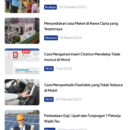
30 Oktober 2023
Budaya
Menyediakan Jasa Maket di Nawa Cipta yang
Terpercaya
10 Maret 2024
Ekonomi
Cara Mengatasi Insert Citation Mendeley Tidak
muncul di Word
7 Juni 2023
TECH
Cara Memperbaiki Flashdisk yang Tidak Terbaca
di Mobil
22 Februari 2022
TECH
Perbedaan Gaji, Upah dan Tunjangan ? Pekerja
Wajib Tau
29 Desember 2022