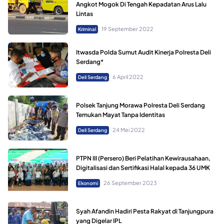
Angkot Mogok Di Tengah Kepadatan Arus Lalu
Lintas
19 September 2022
Kriminal
Itwasda Polda Sumut Audit Kinerja Polresta Deli
Serdang*
6 April 2022
Deli Serdang
Polsek Tanjung Morawa Polresta Deli Serdang
Temukan Mayat Tanpa Identitas
24 Mei 2022
Deli Serdang
PTPN III (Persero) Beri Pelatihan Kewirausahaan,
Digitalisasi dan Sertifikasi Halal kepada 36 UMK
26 September 2023
Ekonomi
Syah Afandin Hadiri Pesta Rakyat di Tanjungpura
yang Digelar IPL