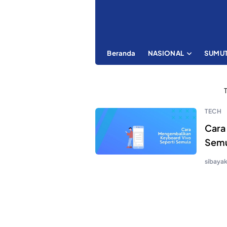
Beranda
NASIONAL
SUMU
TECH
Cara
Semu
sibaya