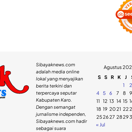
Sibayaknews.com
Agustus 20
adalah media online
S
S
R
K
J
lokal yang menyajikan
1
berita terkini dan
terpercaya seputar
4
5
6
7
8
Kabupaten Karo.
11
12
13
14
15
1
Dengan semangat
18
19
20
21
22
jurnalisme independen,
25
26
27
28
29
Sibayaknews.com hadir
« Jul
sebagai suara