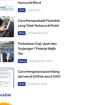
muncul di Word
7 Juni 2023
TECH
Cara Memperbaiki Flashdisk
yang Tidak Terbaca di Mobil
22 Februari 2022
TECH
Perbedaan Gaji, Upah dan
Tunjangan ? Pekerja Wajib
Tau
29 Desember 2022
Money
Cara mengatasi spasi hilang
dari word 2010 ke word 2007
21 Februari 2022
TECH
cklink