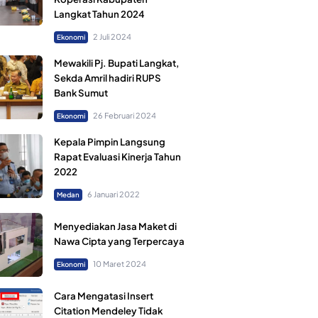
Langkat Tahun 2024
2 Juli 2024
Ekonomi
Mewakili Pj. Bupati Langkat,
Sekda Amril hadiri RUPS
Bank Sumut
26 Februari 2024
Ekonomi
Kepala Pimpin Langsung
Rapat Evaluasi Kinerja Tahun
2022
6 Januari 2022
Medan
Menyediakan Jasa Maket di
Nawa Cipta yang Terpercaya
10 Maret 2024
Ekonomi
Cara Mengatasi Insert
Citation Mendeley Tidak