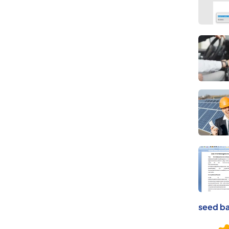
seed ba