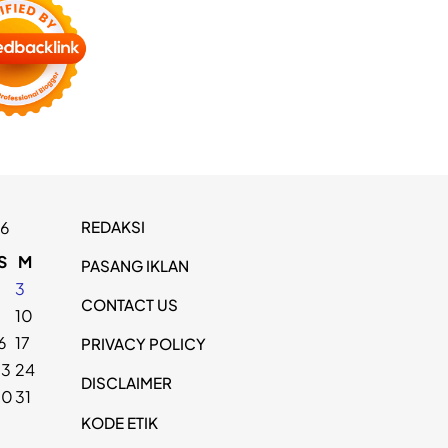
REDAKSI
26
S
M
PASANG IKLAN
2
3
CONTACT US
9
10
6
17
PRIVACY POLICY
23
24
DISCLAIMER
30
31
KODE ETIK