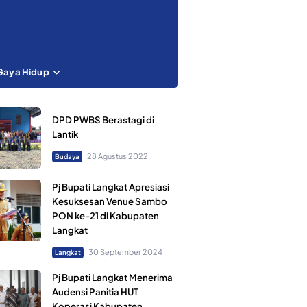
Gaya Hidup
DPD PWBS Berastagi di
Lantik
28 Agustus 2022
Budaya
Pj Bupati Langkat Apresiasi
Kesuksesan Venue Sambo
PON ke-21 di Kabupaten
Langkat
30 September 2024
Langkat
Pj Bupati Langkat Menerima
Audensi Panitia HUT
Koperasi Kabupaten