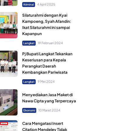
4 April 2025
Kriminal
Silaturahmi dengan Kyai
Kampoeng, Syah Afandin:
Ikat Silaturahmi ini sampai
Kapanpun
19 Februari 2024
Langkat
Pj Bupati Langkat Tekankan
Keseriusan para Kepala
Perangkat Daerah
Kembangkan Pariwisata
9 Mei 2024
Langkat
Menyediakan Jasa Maket di
Nawa Cipta yang Terpercaya
10 Maret 2024
Ekonomi
Cara Mengatasi Insert
Citation Mendeley Tidak