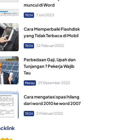
muncul di Word
7 Juni 2023
TECH
Cara Memperbaiki Flashdisk
yang Tidak Terbaca di Mobil
22 Februari 2022
TECH
Perbedaan Gaji, Upah dan
Tunjangan ? Pekerja Wajib
Tau
29 Desember 2022
Money
Cara mengatasi spasi hilang
dari word 2010 ke word 2007
21 Februari 2022
TECH
cklink