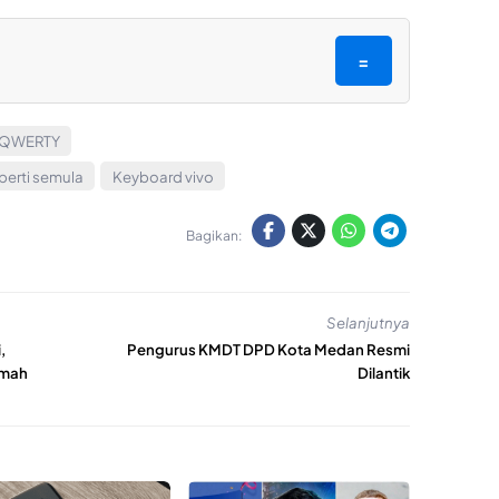
=
e QWERTY
erti semula
Keyboard vivo
Bagikan:
Selanjutnya
,
Pengurus KMDT DPD Kota Medan Resmi
umah
Dilantik