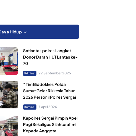
Gaya Hidup
Satlantas polres Langkat
Donor Darah HUT Lantas ke-
70
22 September 2025
Kriminal
” Tim Biddokkes Polda
Sumut Gelar Rikkesla Tahun
2026 Personil Polres Sergai
7 April 2026
Kriminal
Kapolres Sergai Pimpin Apel
Pagi Sekaligus Silahturahmi
Kepada Anggota