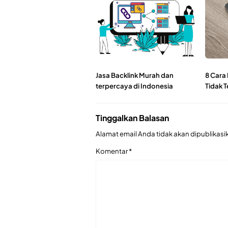
Jasa Backlink Murah dan
8 Cara
terpercaya di Indonesia
Tidak T
Tinggalkan Balasan
Alamat email Anda tidak akan dipublikasi
Komentar
*