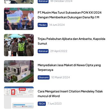
18 Oktober 2024
Kriminal
PT.Musim Mas Turut Sukseskan PON XXI 2024
Dengan Memberikan Dukungan Dana Rp 1 M
14 Juni 2024
Medan
Tinjau Pelabuhan Ajibata dan Ambarita, Kapolda
Sumut
29 April 2022
Kriminal
Menyediakan Jasa Maket di Nawa Cipta yang
Terpercaya
10 Maret 2024
Ekonomi
Cara Mengatasi Insert Citation Mendeley Tidak
muncul di Word
7 Juni 2023
TECH