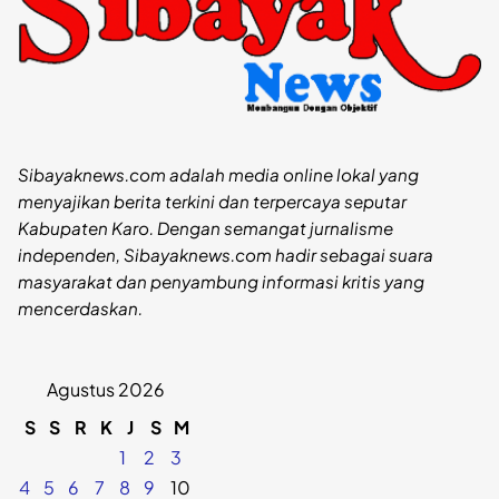
Sibayaknews.com adalah media online lokal yang
menyajikan berita terkini dan terpercaya seputar
Kabupaten Karo. Dengan semangat jurnalisme
independen, Sibayaknews.com hadir sebagai suara
masyarakat dan penyambung informasi kritis yang
mencerdaskan.
Agustus 2026
S
S
R
K
J
S
M
1
2
3
4
5
6
7
8
9
10