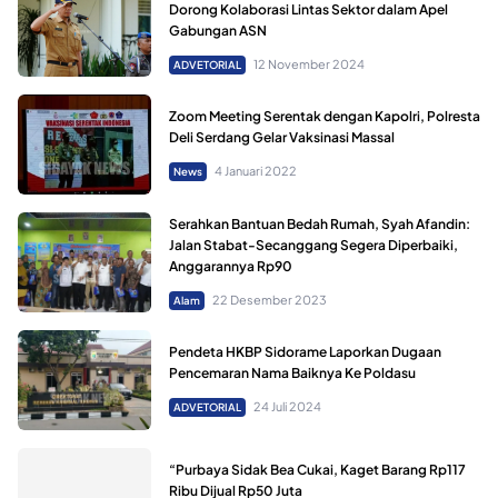
Dorong Kolaborasi Lintas Sektor dalam Apel
Gabungan ASN
12 November 2024
ADVETORIAL
Zoom Meeting Serentak dengan Kapolri, Polresta
Deli Serdang Gelar Vaksinasi Massal
4 Januari 2022
News
Serahkan Bantuan Bedah Rumah, Syah Afandin:
Jalan Stabat-Secanggang Segera Diperbaiki,
Anggarannya Rp90
22 Desember 2023
Alam
Pendeta HKBP Sidorame Laporkan Dugaan
Pencemaran Nama Baiknya Ke Poldasu
24 Juli 2024
ADVETORIAL
“Purbaya Sidak Bea Cukai, Kaget Barang Rp117
Ribu Dijual Rp50 Juta