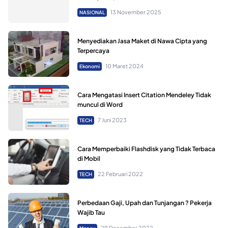
13 November 2025
NASIONAL
Menyediakan Jasa Maket di Nawa Cipta yang
Terpercaya
10 Maret 2024
Ekonomi
Cara Mengatasi Insert Citation Mendeley Tidak
muncul di Word
7 Juni 2023
TECH
Cara Memperbaiki Flashdisk yang Tidak Terbaca
di Mobil
22 Februari 2022
TECH
Perbedaan Gaji, Upah dan Tunjangan ? Pekerja
Wajib Tau
29 Desember 2022