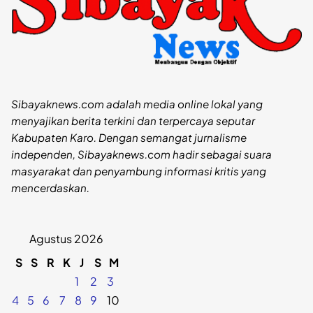
Sibayaknews.com adalah media online lokal yang
menyajikan berita terkini dan terpercaya seputar
Kabupaten Karo. Dengan semangat jurnalisme
independen, Sibayaknews.com hadir sebagai suara
masyarakat dan penyambung informasi kritis yang
mencerdaskan.
Agustus 2026
S
S
R
K
J
S
M
1
2
3
4
5
6
7
8
9
10