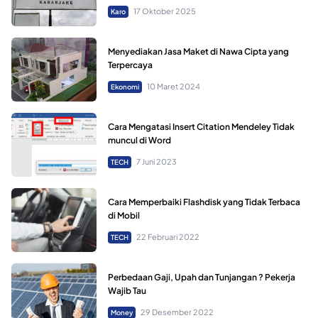
17 Oktober 2025
Karo
Menyediakan Jasa Maket di Nawa Cipta yang
Terpercaya
10 Maret 2024
Ekonomi
Cara Mengatasi Insert Citation Mendeley Tidak
muncul di Word
7 Juni 2023
TECH
Cara Memperbaiki Flashdisk yang Tidak Terbaca
di Mobil
22 Februari 2022
TECH
Perbedaan Gaji, Upah dan Tunjangan ? Pekerja
Wajib Tau
29 Desember 2022
Money