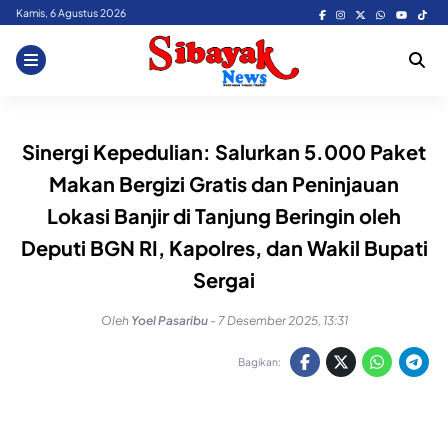
Skip
Kamis, 6 Agustus 2026
to
content
Sinergi Kepedulian: Salurkan 5.000 Paket
Makan Bergizi Gratis dan Peninjauan
Lokasi Banjir di Tanjung Beringin oleh
Deputi BGN RI, Kapolres, dan Wakil Bupati
Sergai
Oleh
Yoel Pasaribu
-
7 Desember 2025, 13:31
Bagikan: