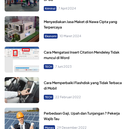
7 April 2024
Kriminal
Menyediakan Jasa Maket di Nawa Cipta yang
Terpercaya
10 Maret 2024
Ekonomi
Cara Mengatasi Insert Citation Mendeley Tidak
muncul di Word
7 Juni 2023
TECH
Cara Memperbaiki Flashdisk yang Tidak Terbaca
di Mobil
22 Februari 2022
TECH
Perbedaan Gaji, Upah dan Tunjangan ? Pekerja
Wajib Tau
29 Desember 2022
Money