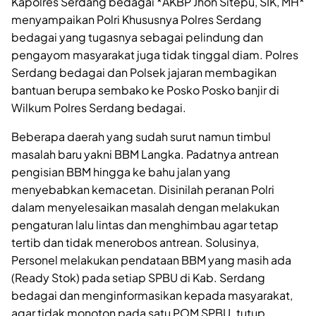
Kapolres Serdang bedagai *AKBP Jhon Sitepu, SIK, MH*
menyampaikan Polri Khususnya Polres Serdang
bedagai yang tugasnya sebagai pelindung dan
pengayom masyarakat juga tidak tinggal diam. Polres
Serdang bedagai dan Polsek jajaran membagikan
bantuan berupa sembako ke Posko Posko banjir di
Wilkum Polres Serdang bedagai.
Beberapa daerah yang sudah surut namun timbul
masalah baru yakni BBM Langka. Padatnya antrean
pengisian BBM hingga ke bahu jalan yang
menyebabkan kemacetan. Disinilah peranan Polri
dalam menyelesaikan masalah dengan melakukan
pengaturan lalu lintas dan menghimbau agar tetap
tertib dan tidak menerobos antrean. Solusinya,
Personel melakukan pendataan BBM yang masih ada
(Ready Stok) pada setiap SPBU di Kab. Serdang
bedagai dan menginformasikan kepada masyarakat,
agar tidak monoton pada satu POM SPBU. tutup