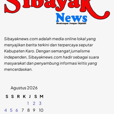
Sibayaknews.com adalah media online lokal yang
menyajikan berita terkini dan terpercaya seputar
Kabupaten Karo. Dengan semangat jurnalisme
independen, Sibayaknews.com hadir sebagai suara
masyarakat dan penyambung informasi kritis yang
mencerdaskan.
Agustus 2026
S
S
R
K
J
S
M
1
2
3
4
5
6
7
8
9
10