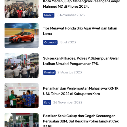
Kota Medan ,Siap.Menangkan Pasangan Ganjar
Mahmud MD di Pilpres 2024.
18 November 2023
Medan
Tips Merawat Honda Brio Agar Awet dan Tahan
Lama
18 Juli 2023
Otomotif
Sukseskan Pilkades, Polres P,Sidempuan Gelar
Latihan Simulasi Pengamanan TPS.
21 Agustus 2023
Kriminal
Penarikan dan Penjemputan Mahasiswa KKNTR
USU Tahun 2022 di Kabupaten Karo
26 November 2022
Karo
Pastikan Stok Cukup dan Cegah Kecurangan
Penjualan BBM, Sat Reskrim Polres langkat Cek
SPBU