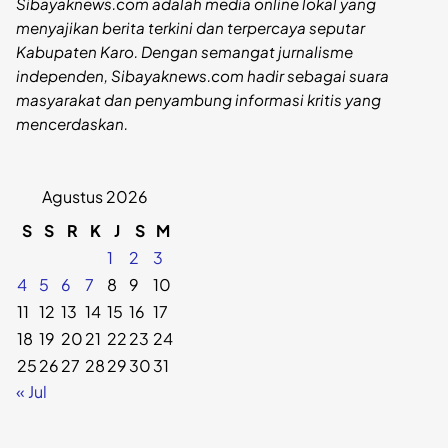
Sibayaknews.com adalah media online lokal yang
menyajikan berita terkini dan terpercaya seputar
Kabupaten Karo. Dengan semangat jurnalisme
independen, Sibayaknews.com hadir sebagai suara
masyarakat dan penyambung informasi kritis yang
mencerdaskan.
Agustus 2026
S
S
R
K
J
S
M
1
2
3
4
5
6
7
8
9
10
11
12
13
14
15
16
17
18
19
20
21
22
23
24
25
26
27
28
29
30
31
« Jul