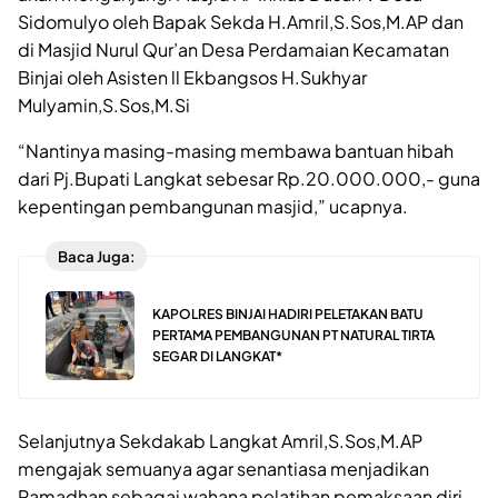
Sidomulyo oleh Bapak Sekda H.Amril,S.Sos,M.AP dan
di Masjid Nurul Qur’an Desa Perdamaian Kecamatan
Binjai oleh Asisten ll Ekbangsos H.Sukhyar
Mulyamin,S.Sos,M.Si
“Nantinya masing-masing membawa bantuan hibah
dari Pj.Bupati Langkat sebesar Rp.20.000.000,- guna
kepentingan pembangunan masjid,” ucapnya.
Baca Juga:
KAPOLRES BINJAI HADIRI PELETAKAN BATU
PERTAMA PEMBANGUNAN PT NATURAL TIRTA
SEGAR DI LANGKAT*
Selanjutnya Sekdakab Langkat Amril,S.Sos,M.AP
mengajak semuanya agar senantiasa menjadikan
Ramadhan sebagai wahana pelatihan pemaksaan diri