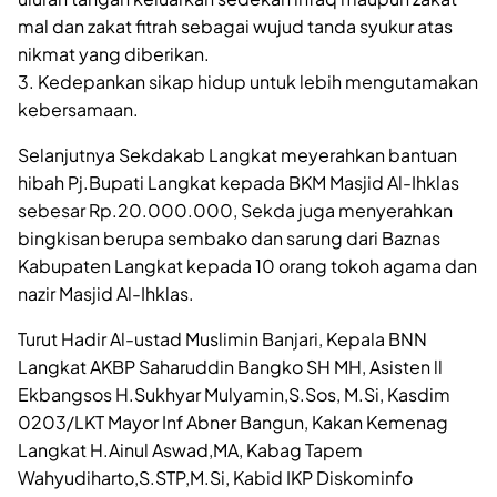
mal dan zakat fitrah sebagai wujud tanda syukur atas
nikmat yang diberikan.
3. Kedepankan sikap hidup untuk lebih mengutamakan
kebersamaan.
Selanjutnya Sekdakab Langkat meyerahkan bantuan
hibah Pj.Bupati Langkat kepada BKM Masjid Al-Ihklas
sebesar Rp.20.000.000, Sekda juga menyerahkan
bingkisan berupa sembako dan sarung dari Baznas
Kabupaten Langkat kepada 10 orang tokoh agama dan
nazir Masjid Al-Ihklas.
Turut Hadir Al-ustad Muslimin Banjari, Kepala BNN
Langkat AKBP Saharuddin Bangko SH MH, Asisten ll
Ekbangsos H.Sukhyar Mulyamin,S.Sos, M.Si, Kasdim
0203/LKT Mayor Inf Abner Bangun, Kakan Kemenag
Langkat H.Ainul Aswad,MA, Kabag Tapem
Wahyudiharto,S.STP,M.Si, Kabid IKP Diskominfo