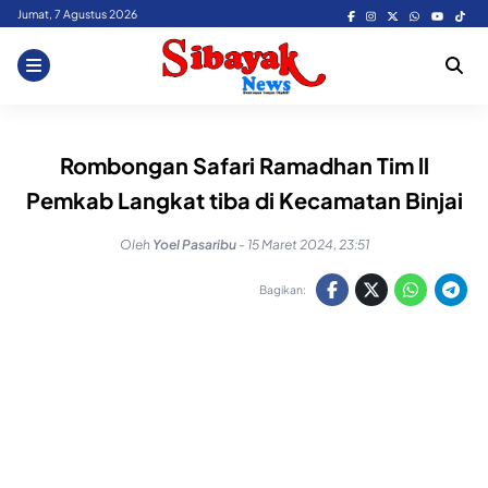
Skip
Jumat, 7 Agustus 2026
to
content
Rombongan Safari Ramadhan Tim ll
Pemkab Langkat tiba di Kecamatan Binjai
Oleh
Yoel Pasaribu
-
15 Maret 2024, 23:51
Bagikan: