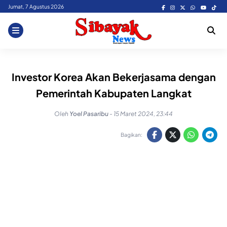
Skip
Jumat, 7 Agustus 2026
to
content
Investor Korea Akan Bekerjasama dengan
Pemerintah Kabupaten Langkat
Oleh
Yoel Pasaribu
-
15 Maret 2024, 23:44
Bagikan: