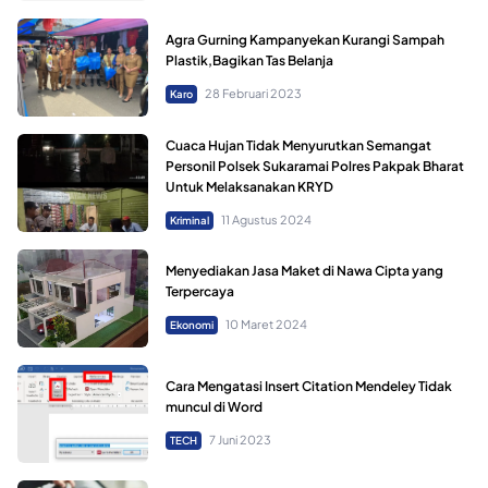
Agra Gurning Kampanyekan Kurangi Sampah
Plastik,Bagikan Tas Belanja
28 Februari 2023
Karo
Cuaca Hujan Tidak Menyurutkan Semangat
Personil Polsek Sukaramai Polres Pakpak Bharat
Untuk Melaksanakan KRYD
11 Agustus 2024
Kriminal
Menyediakan Jasa Maket di Nawa Cipta yang
Terpercaya
10 Maret 2024
Ekonomi
Cara Mengatasi Insert Citation Mendeley Tidak
muncul di Word
7 Juni 2023
TECH