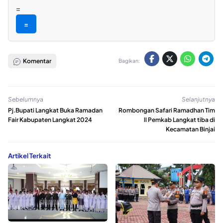
=
=
Komentar
Bagikan:
Sebelumnya
Selanjutnya
Pj.Bupati Langkat Buka Ramadan
Rombongan Safari Ramadhan Tim
Fair Kabupaten Langkat 2024
ll Pemkab Langkat tiba di
Kecamatan Binjai
Artikel Terkait