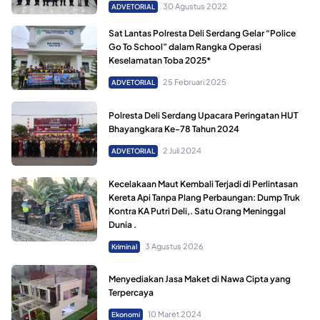
30 Agustus 2022
ADVETORIAL
Sat Lantas Polresta Deli Serdang Gelar “Police
Go To School” dalam Rangka Operasi
Keselamatan Toba 2025*
25 Februari 2025
ADVETORIAL
Polresta Deli Serdang Upacara Peringatan HUT
Bhayangkara Ke-78 Tahun 2024
2 Juli 2024
ADVETORIAL
Kecelakaan Maut Kembali Terjadi di Perlintasan
Kereta Api Tanpa Plang Perbaungan: Dump Truk
Kontra KA Putri Deli,. Satu Orang Meninggal
Dunia .
3 Agustus 2026
Kriminal
Menyediakan Jasa Maket di Nawa Cipta yang
Terpercaya
10 Maret 2024
Ekonomi