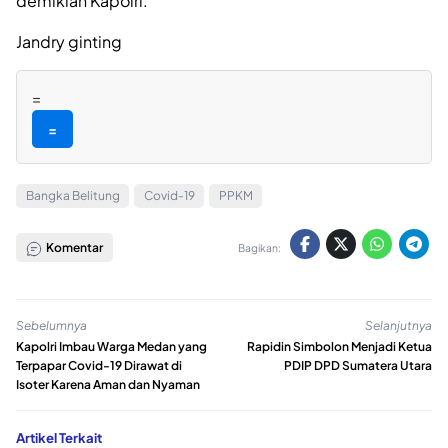
demikian Kapolri.
Jandry ginting
=
=
Bangka Belitung
Covid-19
PPKM
Komentar
Bagikan:
Sebelumnya
Selanjutnya
Kapolri Imbau Warga Medan yang
Rapidin Simbolon Menjadi Ketua
Terpapar Covid-19 Dirawat di
PDIP DPD Sumatera Utara
Isoter Karena Aman dan Nyaman
Artikel Terkait