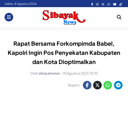
Skip
Sabtu, 8 Agustus 2026
to
content
Rapat Bersama Forkompimda Babel,
Kapolri Ingin Pos Penyekatan Kabupaten
dan Kota Dioptimalkan
Oleh
sibayaknews
-
15 Agustus 2021, 10:10
Bagikan: