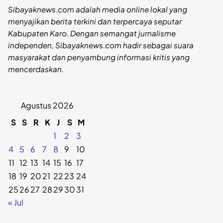
Sibayaknews.com adalah media online lokal yang
menyajikan berita terkini dan terpercaya seputar
Kabupaten Karo. Dengan semangat jurnalisme
independen, Sibayaknews.com hadir sebagai suara
masyarakat dan penyambung informasi kritis yang
mencerdaskan.
Agustus 2026
S
S
R
K
J
S
M
1
2
3
4
5
6
7
8
9
10
11
12
13
14
15
16
17
18
19
20
21
22
23
24
25
26
27
28
29
30
31
« Jul