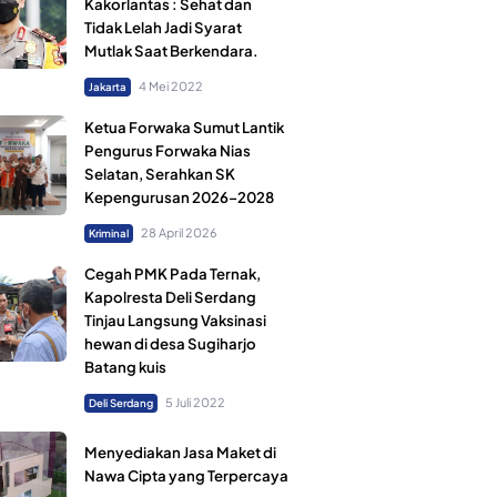
Kakorlantas : Sehat dan
Tidak Lelah Jadi Syarat
Mutlak Saat Berkendara.
4 Mei 2022
Jakarta
Ketua Forwaka Sumut Lantik
Pengurus Forwaka Nias
Selatan, Serahkan SK
Kepengurusan 2026–2028
28 April 2026
Kriminal
Cegah PMK Pada Ternak,
Kapolresta Deli Serdang
Tinjau Langsung Vaksinasi
hewan di desa Sugiharjo
Batang kuis
5 Juli 2022
Deli Serdang
Menyediakan Jasa Maket di
Nawa Cipta yang Terpercaya