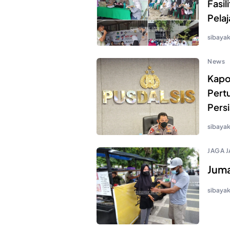
Fasil
Pelaj
sibaya
News
Kapol
Pert
Persi
sibaya
JAGA J
Juma
sibaya