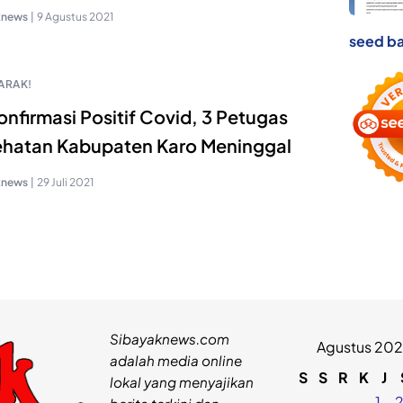
knews
|
9 Agustus 2021
seed ba
ARAK!
onfirmasi Positif Covid, 3 Petugas
hatan Kabupaten Karo Meninggal
knews
|
29 Juli 2021
Sibayaknews.com
Agustus 20
adalah media online
S
S
R
K
J
lokal yang menyajikan
1