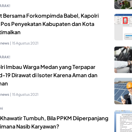
ARAK!
t Bersama Forkompimda Babel, Kapolri
n Pos Penyekatan Kabupaten dan Kota
timalkan
knews
|
15 Agustus 2021
ARAK!
lri Imbau Warga Medan yang Terpapar
d-19 Dirawat di Isoter Karena Aman dan
man
knews
|
15 Agustus 2021
mi
 Khawatir Tumbuh, Bila PPKM Diiperpanjang
imana Nasib Karyawan?