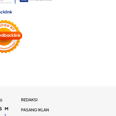
cklink
REDAKSI
26
S
M
PASANG IKLAN
2
3