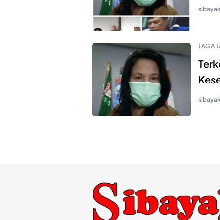
sibaya
JAGA J
Terk
Kese
sibaya