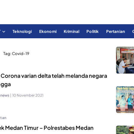
T
Teknologi
Ekonomi
Kriminal
Politik
Pertanian
Tag:
Covid-19
 Corona varian delta telah melanda negara
ngga
knews
|
10 November 2021
tan
ek Medan Timur – Polrestabes Medan