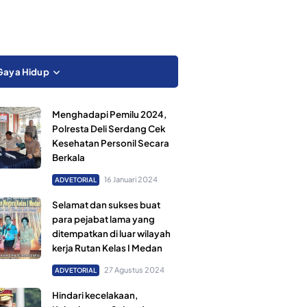
Gaya Hidup
Menghadapi Pemilu 2024,
Polresta Deli Serdang Cek
Kesehatan Personil Secara
Berkala
16 Januari 2024
ADVETORIAL
Selamat dan sukses buat
para pejabat lama yang
ditempatkan di luar wilayah
kerja Rutan Kelas I Medan
27 Agustus 2024
ADVETORIAL
Hindari kecelakaan,