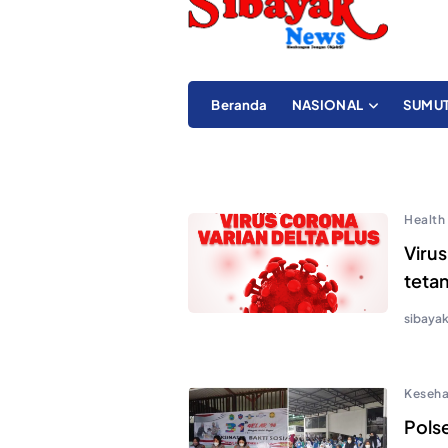
Beranda
NASIONAL
SUMU
Health
Virus
teta
sibaya
Keseha
Pols