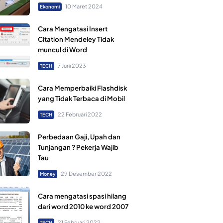
10 Maret 2024
Ekonomi
Cara Mengatasi Insert
Citation Mendeley Tidak
muncul di Word
7 Juni 2023
TECH
Cara Memperbaiki Flashdisk
yang Tidak Terbaca di Mobil
22 Februari 2022
TECH
Perbedaan Gaji, Upah dan
Tunjangan ? Pekerja Wajib
Tau
29 Desember 2022
Money
Cara mengatasi spasi hilang
dari word 2010 ke word 2007
21 Februari 2022
TECH