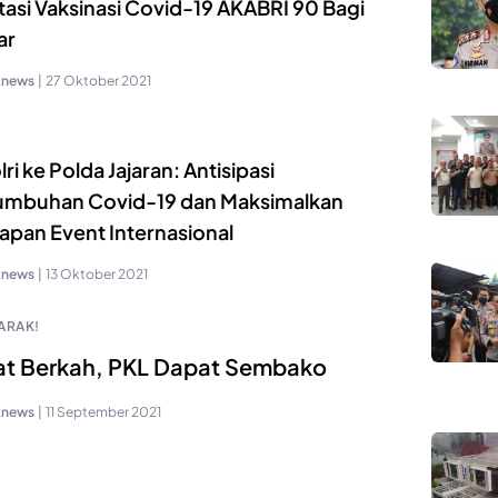
itasi Vaksinasi Covid-19 AKABRI 90 Bagi
ar
knews
|
27 Oktober 2021
ri ke Polda Jajaran: Antisipasi
umbuhan Covid-19 dan Maksimalkan
apan Event Internasional
knews
|
13 Oktober 2021
ARAK!
t Berkah, PKL Dapat Sembako
knews
|
11 September 2021