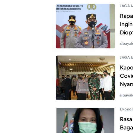
JAGA J
Rapa
Ingi
Diop
sibaya
JAGA J
Kapo
Covi
Nya
sibaya
Ekono
Rasa
Baga