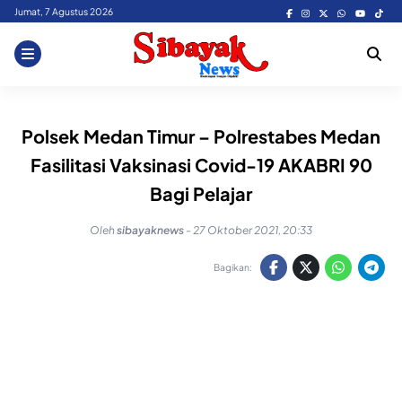
Skip
Jumat, 7 Agustus 2026
to
content
Polsek Medan Timur – Polrestabes Medan
Fasilitasi Vaksinasi Covid-19 AKABRI 90
Bagi Pelajar
Oleh
sibayaknews
-
27 Oktober 2021, 20:33
Bagikan: