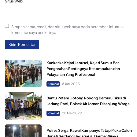
Situs Web
Simpan nama, email, dan situs web saya pada peramban ini untuk
komentar saya berikutnya.
Kunker ke Kejari Labusel, Kajati Sumut Beri
Pengarahan Pentingnya Kekompakan dan
Pelayanan Yang Profesional
8 Juni 2023
Kriminal
Bantu Petani Gotong Royong Berburu Tikus di
Ladang Padi, Polsek Air Joman Disanjung Warga
28 Mei 2022
Kriminal
Polres Sergai Kawal Kampanye Tatap Muka Calon
Bupati Serdang Bedagai H. Darma Wijaya