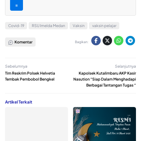
=
Covid-19
RSU Imelda Medan
Vaksin
vaksin pelajar
Komentar
Bagikan:
Sebelumnya
Selanjutnya
Tim Reskrim Polsek Helvetia
Kapolsek Kutalimbaru AKP Kasir
Tembak Pembobol Bengkel
Nasution “Siap Dalam Menghadapi
Berbagai Tantangan Tugas “
Artikel Terkait