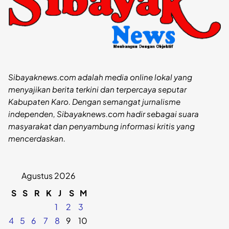
Sibayaknews.com adalah media online lokal yang
menyajikan berita terkini dan terpercaya seputar
Kabupaten Karo. Dengan semangat jurnalisme
independen, Sibayaknews.com hadir sebagai suara
masyarakat dan penyambung informasi kritis yang
mencerdaskan.
Agustus 2026
S
S
R
K
J
S
M
1
2
3
4
5
6
7
8
9
10