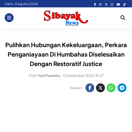
Skip
Sabtu, 8 Agustus 2026
to
content
Pulihkan Hubungan Kekeluargaan, Perkara
Penganiayaan Di Humbahas Diselesaikan
Dengan Restoratif Justice
Oleh
Yoel Pasaribu
-
12 Desember 2025, 18:27
Bagikan: