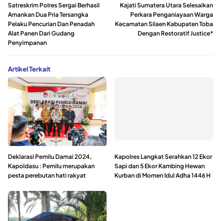
Satreskrim Polres Sergai Berhasil
Kajati Sumatera Utara Selesaikan
Amankan Dua Pria Tersangka
Perkara Penganiayaan Warga
Pelaku Pencurian Dan Penadah
Kecamatan Silaen Kabupaten Toba
Alat Panen Dari Gudang
Dengan Restoratif Justice*
Penyimpanan
Artikel Terkait
Deklarasi Pemilu Damai 2024,
Kapolres Langkat Serahkan 12 Ekor
Kapoldasu : Pemilu merupakan
Sapi dan 5 Ekor Kambing Hewan
pesta perebutan hati rakyat
Kurban di Momen Idul Adha 1446 H