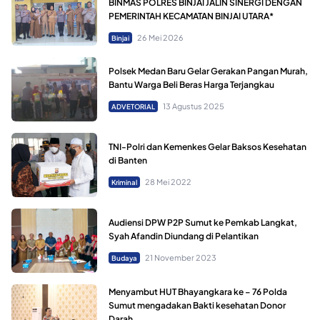
BINMAS POLRES BINJAI JALIN SINERGI DENGAN
PEMERINTAH KECAMATAN BINJAI UTARA*
26 Mei 2026
Binjai
Polsek Medan Baru Gelar Gerakan Pangan Murah,
Bantu Warga Beli Beras Harga Terjangkau
13 Agustus 2025
ADVETORIAL
TNI-Polri dan Kemenkes Gelar Baksos Kesehatan
di Banten
28 Mei 2022
Kriminal
Audiensi DPW P2P Sumut ke Pemkab Langkat,
Syah Afandin Diundang di Pelantikan
21 November 2023
Budaya
Menyambut HUT Bhayangkara ke – 76 Polda
Sumut mengadakan Bakti kesehatan Donor
Darah